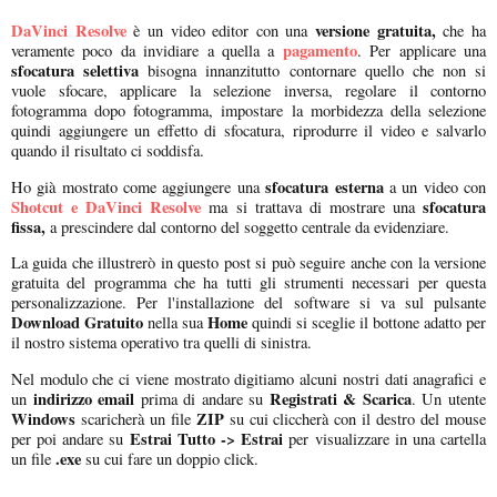
DaVinci Resolve
versione gratuita,
è un video editor con una
che ha
pagamento
veramente poco da invidiare a quella a
. Per applicare una
sfocatura selettiva
bisogna innanzitutto contornare quello che non si
vuole sfocare, applicare la selezione inversa, regolare il contorno
fotogramma dopo fotogramma, impostare la morbidezza della selezione
quindi aggiungere un effetto di sfocatura, riprodurre il video e salvarlo
quando il risultato ci soddisfa.
sfocatura esterna
Ho già mostrato come aggiungere una
a un video con
Shotcut e DaVinci Resolve
sfocatura
ma si trattava di mostrare una
fissa,
a prescindere dal contorno del soggetto centrale da evidenziare.
La guida che illustrerò in questo post si può seguire anche con la versione
gratuita del programma che ha tutti gli strumenti necessari per questa
personalizzazione. Per l'installazione del software si va sul pulsante
Download Gratuito
Home
nella sua
quindi si sceglie il bottone adatto per
il nostro sistema operativo tra quelli di sinistra.
Nel modulo che ci viene mostrato digitiamo alcuni nostri dati anagrafici e
indirizzo email
Registrati & Scarica
un
prima di andare su
. Un utente
Windows
ZIP
scaricherà un file
su cui cliccherà con il destro del mouse
Estrai Tutto -> Estrai
per poi andare su
per visualizzare in una cartella
.exe
un file
su cui fare un doppio click.