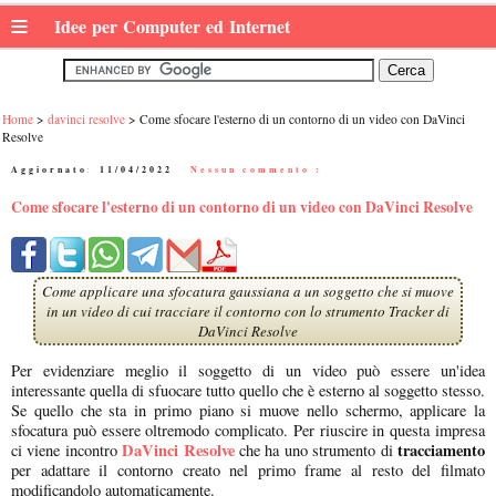
≡
Idee per Computer ed Internet
Home
davinci resolve
Come sfocare l'esterno di un contorno di un video con DaVinci
Resolve
Aggiornato:
11/04/2022
|
Nessun commento :
Come sfocare l'esterno di un contorno di un video con DaVinci Resolve
Come applicare una sfocatura gaussiana a un soggetto che si muove
in un video di cui tracciare il contorno con lo strumento Tracker di
DaVinci Resolve
Per evidenziare meglio il soggetto di un video può essere un'idea
interessante quella di sfuocare tutto quello che è esterno al soggetto stesso.
Se quello che sta in primo piano si muove nello schermo, applicare la
sfocatura può essere oltremodo complicato. Per riuscire in questa impresa
DaVinci Resolve
tracciamento
ci viene incontro
che ha uno strumento di
per adattare il contorno creato nel primo frame al resto del filmato
modificandolo automaticamente.