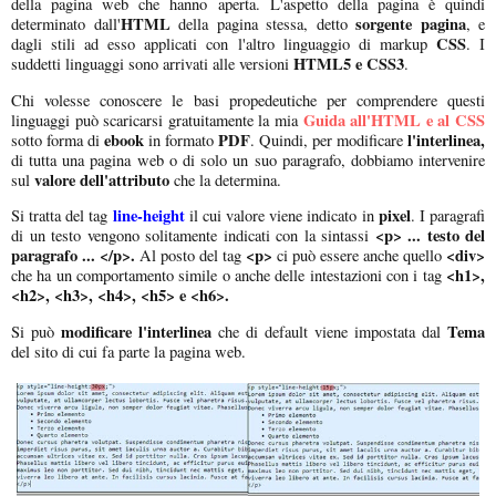
della pagina web che hanno aperta. L'aspetto della pagina è quindi
HTML
sorgente pagina
determinato dall'
della pagina stessa, detto
, e
CSS
dagli stili ad esso applicati con l'altro linguaggio di markup
. I
HTML5 e CSS3
suddetti linguaggi sono arrivati alle versioni
.
Chi volesse conoscere le basi propedeutiche per comprendere questi
Guida all'HTML e al CSS
linguaggi può scaricarsi gratuitamente la mia
ebook
PDF
l'interlinea,
sotto forma di
in formato
. Quindi, per modificare
di tutta una pagina web o di solo un suo paragrafo, dobbiamo intervenire
valore dell'attributo
sul
che la determina.
line-height
pixel
Si tratta del tag
il cui valore viene indicato in
. I paragrafi
<p> ... testo del
di un testo vengono solitamente indicati con la sintassi
paragrafo ... </p>.
<p>
<div>
Al posto del tag
ci può essere anche quello
<h1>,
che ha un comportamento simile o anche delle intestazioni con i tag
<h2>, <h3>, <h4>, <h5> e <h6>.
modificare l'interlinea
Tema
Si può
che di default viene impostata dal
del sito di cui fa parte la pagina web.