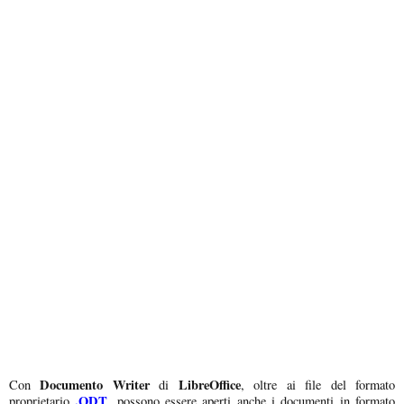
Documento Writer
LibreOffice
Con
di
, oltre ai file del formato
.ODT
proprietario
, possono essere aperti anche i documenti in formato