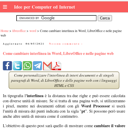
≡
Idee per Computer ed Internet
Home
libreoffice
word
Come cambiare interlinea in Word, LibreOffice e nelle pagine
web
Aggiornato:
06/05/2021
|
Nessun commento :
Come cambiare interlinea in Word, LibreOffice e nelle pagine web
Come personalizzare l'interlinea di interi documenti o di singoli
paragrafi di Word, di LibreOffice e delle pagine web con i linguaggi
HTML e CSS
'interlinea
In tipografia l
è la distanza tra due righe e può essere calcolata
con diverse unità di misure. Se si tratta di una pagina web, si utilizzeranno
Word Processor
i pixel, mentre nei documenti editati con gli
si userà
pt
l'unità di misura dei punti indicata con la sigla "
". Si possono però usare
anche altre unità di misura come il centimetro.
cambiare il valore
L'obiettivo di questo post sarà quello di mostrare come