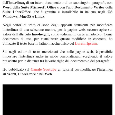
dell'interlinea,
di un intero documento o di un suo singolo paragrafo, con
Word
Suite Microsoft Office
Documento Writer
della
e con l'app
della
Suite LibreOffice,
OS
che è gratuita e installabile in italiano negli
Windows, MacOS e Linux
.
Negli editor di testo ci sono degli appositi strumenti per modificare
l'interlinea di una selezione mentre, per le pagine web, occorre agire sui
line-height,
valori dell'attributo
come vedremo in calce all'articolo. Come
documento di test, per visualizzare queste modifiche in concreto, ho
Lorem Ipsum
utilizzato il testo base in latino maccheronico del
.
Sia negli editor di testo menzionati che nelle pagine web, è possibile
impostare l'interlinea anche in modo personalizzato, scegliendo il valore
più adatto per la distanza tra le varie righe del documento o del paragrafo.
Canale Youtube
Ho pubblicato sul
un tutorial per modificare l'interlinea
Word
LibreOffice
Web
su
,
e nel
.