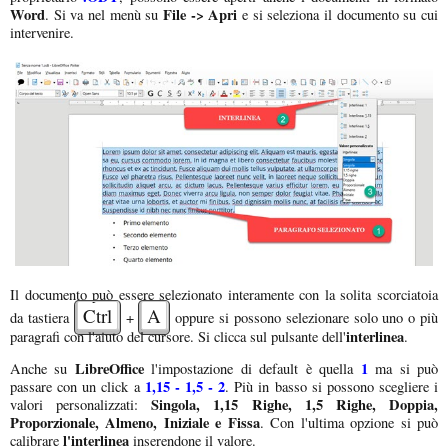
Word
File -> Apri
. Si va nel menù su
e si seleziona il documento su cui
intervenire.
Il documento può essere selezionato interamente con la solita scorciatoia
Ctrl
A
da tastiera
+
oppure si possono selezionare solo uno o più
interlinea
paragrafi con l'aiuto del cursore. Si clicca sul pulsante dell'
.
LibreOffice
1
Anche su
l'impostazione di default è quella
ma si può
1,15 - 1,5 - 2
passare con un click a
. Più in basso si possono scegliere i
Singola, 1,15 Righe, 1,5 Righe, Doppia,
valori personalizzati:
Proporzionale, Almeno, Iniziale e Fissa
. Con l'ultima opzione si può
l'interlinea
calibrare
inserendone il valore.