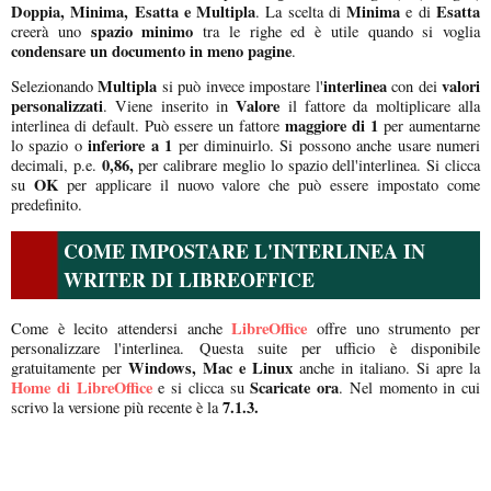
Doppia, Minima, Esatta e Multipla
Minima
Esatta
. La scelta di
e di
spazio minimo
creerà uno
tra le righe ed è utile quando si voglia
condensare un documento in meno pagine
.
Multipla
interlinea
valori
Selezionando
si può invece impostare l'
con dei
personalizzati
Valore
. Viene inserito in
il fattore da moltiplicare alla
maggiore di 1
interlinea di default. Può essere un fattore
per aumentarne
inferiore a 1
lo spazio o
per diminuirlo. Si possono anche usare numeri
0,86,
decimali, p.e.
per calibrare meglio lo spazio dell'interlinea. Si clicca
OK
su
per applicare il nuovo valore che può essere impostato come
predefinito.
COME IMPOSTARE L'INTERLINEA IN
WRITER DI LIBREOFFICE
LibreOffice
Come è lecito attendersi anche
offre uno strumento per
personalizzare l'interlinea. Questa suite per ufficio è disponibile
Windows, Mac e Linux
gratuitamente per
anche in italiano. Si apre la
Home di LibreOffice
Scaricate ora
e si clicca su
. Nel momento in cui
7.1.3.
scrivo la versione più recente è la