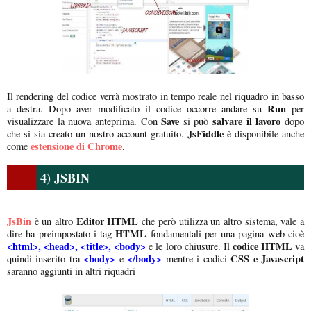
Il rendering del codice verrà mostrato in tempo reale nel riquadro in basso
Run
a destra. Dopo aver modificato il codice occorre andare su
per
Save
salvare il lavoro
visualizzare la nuova anteprima. Con
si può
dopo
JsFiddle
che si sia creato un nostro account gratuito.
è disponibile anche
estensione di Chrome
come
.
4) JSBIN
JsBin
Editor HTML
è un altro
che però utilizza un altro sistema, vale a
HTML
dire ha preimpostato i tag
fondamentali per una pagina web cioè
<html>, <head>, <title>, <body>
codice HTML
e le loro chiusure. Il
va
<body>
</body>
CSS e Javascript
quindi inserito tra
e
mentre i codici
saranno aggiunti in altri riquadri