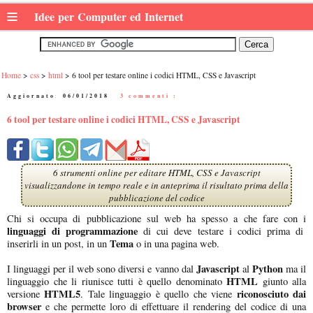
≡
Idee per Computer ed Internet
Home
css
html
6 tool per testare online i codici HTML, CSS e Javascript
Aggiornato:
06/01/2018
|
3 commenti :
6 tool per testare online i codici HTML, CSS e Javascript
6 strumenti online per editare HTML, CSS e Javascript
visualizzandone in tempo reale e in anteprima il risultato prima della
pubblicazione del codice
Chi si occupa di pubblicazione sul web ha spesso a che fare con i
linguaggi di programmazione
di cui deve testare i codici prima di
Tema
inserirli in un post, in un
o in una pagina web.
Javascript
Python
I linguaggi per il web sono diversi e vanno dal
al
ma il
HTML
linguaggio che li riunisce tutti è quello denominato
giunto alla
HTML5
riconosciuto dai
versione
. Tale linguaggio è quello che viene
browser
e che permette loro di effettuare il rendering del codice di una