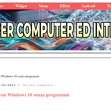
er
Widget
Menu
Effetti
Android
Ti
con Windows 10 senza programmi
1/01/2021
|
Nessun commento :
ne con Windows 10 senza programmi