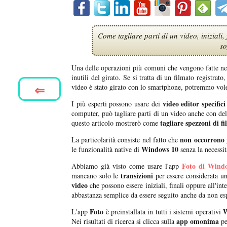
Come tagliare parti di un video, iniziali,
so
Una delle operazioni più comuni che vengono fatte nei 
inutili del girato. Se si tratta di un filmato registrato
⇐
video è stato girato con lo smartphone, potremmo voler 
video editor
specific
I più esperti possono usare dei
computer, può tagliare parti di un video anche con de
tagliare spezzoni di f
questo articolo mostrerò come
non occorrono 
La particolarità consiste nel fatto che
Windows 10
le funzionalità native di
senza la necessità
Foto di Wind
Abbiamo già visto come usare l'app
transizioni
mancano solo le
per essere considerata un
video
che possono essere iniziali, finali oppure all'in
abbastanza semplice da essere seguito anche da non esp
Foto
W
L'app
è preinstallata in tutti i sistemi operativi
app omonima
Nei risultati di ricerca si clicca sulla
pe