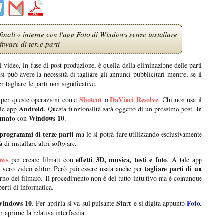
 finali o interne con l'app Foto di Windows senza installare
ftware di terze parti
video, in fase di post produzione, è quella della eliminazione delle parti
, si può avere la necessità di tagliare gli annunci pubblicitari mentre, se il
tagliare le parti non significative.
i
Shotcut
DaVinci Resolve
per queste operazioni come
o
. Chi non usa il
Android
lle app
. Questa funzionalità sarà oggetto di un prossimo post. In
ilmato
Windows 10
con
.
programmi di terze parti
ma lo si potrà fare utilizzando esclusivamente
 di installare altri software.
ows
effetti 3D, musica, testi e foto
per creare filmati con
. A tale app
tagliare parti di un
 vero video editor. Però può essere usata anche per
terno del filmato. Il procedimento non è del tutto intuitivo ma è comunque
erti di informatica.
indows 10
Start
Foto
. Per aprirla si va sul pulsante
e si digita appunto
.
r aprirne la relativa interfaccia.