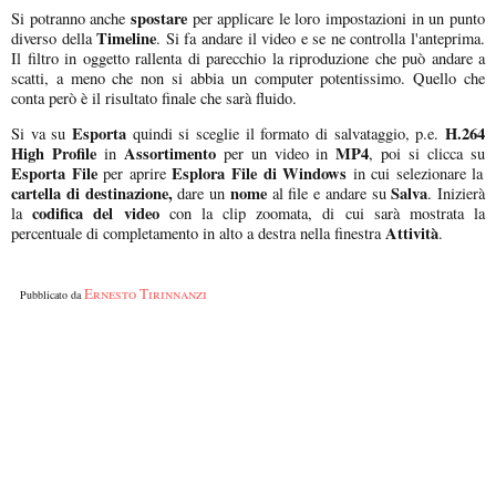
spostare
Si potranno anche
per applicare le loro impostazioni in un punto
Timeline
diverso della
. Si fa andare il video e se ne controlla l'anteprima.
Il filtro in oggetto rallenta di parecchio la riproduzione che può andare a
scatti, a meno che non si abbia un computer potentissimo. Quello che
conta però è il risultato finale che sarà fluido.
Esporta
H.264
Si va su
quindi si sceglie il formato di salvataggio, p.e.
High Profile
Assortimento
MP4
in
per un video in
, poi si clicca su
Esporta File
Esplora File di Windows
per aprire
in cui selezionare la
cartella di destinazione,
nome
Salva
dare un
al file e andare su
. Inizierà
codifica del video
la
con la clip zoomata, di cui sarà mostrata la
Attività
percentuale di completamento in alto a destra nella finestra
.
Ernesto Tirinnanzi
Pubblicato da