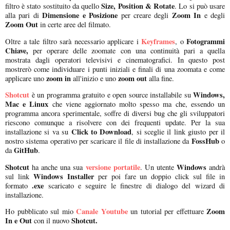
Size, Position & Rotate
filtro è stato sostituito da quello
. Lo si può usare
Dimensione e Posizione
Zoom In
alla pari di
per creare degli
e degli
Zoom Out
in certe aree del filmato.
Keyframes
Fotogrammi
Oltre a tale filtro sarà necessario applicare i
, o
Chiave,
per operare delle zoomate con una continuità pari a quella
mostrata dagli operatori televisivi e cinematografici. In questo post
mostrerò come individuare i punti iniziali e finali di una zoomata e come
zoom in
zoom out
applicare uno
all'inizio e uno
alla fine.
Shotcut
Windows,
è un programma gratuito e open source installabile su
Mac e Linux
che viene aggiornato molto spesso ma che, essendo un
programma ancora sperimentale, soffre di diversi bug che gli sviluppatori
riescono comunque a risolvere con dei frequenti update. Per la sua
Click to Download
installazione si va su
, si sceglie il link giusto per il
FossHub
nostro sistema operativo per scaricare il file di installazione da
o
GitHub
da
.
Shotcut
versione portatile
Windows
ha anche una sua
. Un utente
andrà
Windows Installer
sul link
per poi fare un doppio click sul file in
.exe
formato
scaricato e seguire le finestre di dialogo del wizard di
installazione.
Canale Youtube
Zoom
Ho pubblicato sul mio
un tutorial per effettuare
In e Out
Shotcut.
con il nuovo