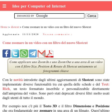
≡
Idee per Computer ed Internet
Home
shotcut
Come zoomare in un video con un filtro del nuovo Shotcut
Aggiornato:
11/11/2020
|
Nessun commento :
Come zoomare in un video con un filtro del nuovo Shotcut
Come applicare uno Zoom In e uno Zoom Out a una area di un video
con il filtro Size, Position & Rotate di Shotcut unitamente ai
fotogrammi chiave
novità
Shotcut
Con le
introdotte dagli ultimi aggiornamenti di
sono state
Text:
implementate diverse funzionalità tra cui quella delle schede e del
Rich
, un testo formattato inseribile e personalizzabile direttamente
dall'anteprima del video. Sono però stati deprecati diversi filtri molto usati
dagli utenti di tutto il mondo.
Testo 3D
Dimensione e Posizione
Per esempio non c'è più il
e il filtro
zoomare
che era fondamentale per
in una area di un filmato. Quest'ultimo