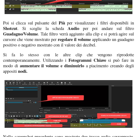
Più
Poi si clicca sul pulsante del
per visualizzare i filtri disponibili in
Shotcut
Audio
. Si sceglie la scheda
per poi andare sul filtro
Guadagno/Volume
. Tale filtro verrà aggiunto alla clip e si potrà agire sul
regolare il volume
cursore che viene mostrato per
applicando un guadagno
positivo o negativo mostrato con il valore dei decibel.
Si fa lo stesso con le altre clip che vengono riprodotte
Fotogrammi Chiave
contemporaneamente. Utilizzando i
si può fare in
aumentare il volume e diminuirlo
modo di
a piacimento creando degli
nodi.
appositi
Nello screenshot precedente sono mostrate due tracce audio sovrapposte,