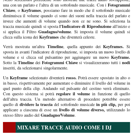
Fotogrammi
una con un parlato e l'altra di un sottofondo musicale. Con i
Chiave
Keyframes
, o
, possiamo fare in modo che il sottofondo musicale
diminuisca il volume quando ci sono dei suoni nella traccia del parlato e
invece che aumenti di volume quando non ce ne sono. Si seleziona la
l'Indicatore di Riproduzione
traccia musicale quindi si sposta
all'inizio e
Guadagno/volume
si applica il Filtro
. Si imposta il volume quindi si
Keyframes
clicca sulla icona dei
che diventerà celeste.
Timeline
Keyframes.
Verrà mostrata un'altra
, quella appunto dei
Si
sposta in avanti l'indicatore di riproduzione, si imposta un nuovo livello di
Keyframe.
volume e si clicca sul pulsantino per aggiungere un nuovo
Timeline
Fotogrammi Chiave
nodi
Sotto la
dei
si visualizzeranno tutti i
inseriti, da selezionarsi singolarmente.
Keyframe
rosso.
Un
selezionato diventerà
Potrà essere spostato in alto o
in basso, rispettivamente per aumentare o diminuire il livello del volume in
quel punto della clip. Andando sul pulsante del cestino verrà eliminato.
regolare il volume
Con questo sistema si potrà
in funzione di quello
dell'altra traccia. Un metodo alternativo di procedere potrebbe essere
dividere la traccia
in più clip,
quello di
del sottofondo musicale
per poi
livello di volume diverso,
applicare a ciascuna di esse un
utilizzando lo
Guadagno/Volume
stesso filtro audio del
.
MIXARE TRACCE AUDIO COME I DJ