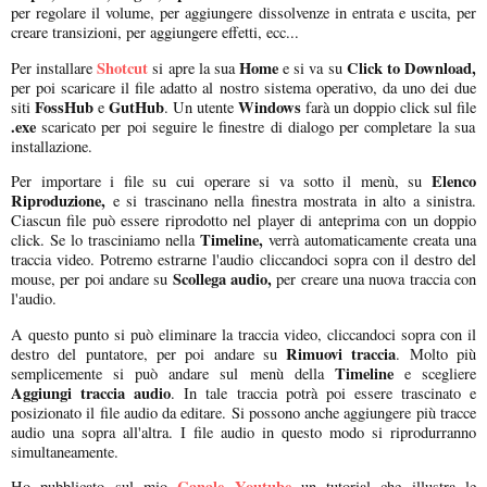
per regolare il volume, per aggiungere dissolvenze in entrata e uscita, per
creare transizioni, per aggiungere effetti, ecc...
Shotcut
Home
Click to Download,
Per installare
si apre la sua
e si va su
per poi scaricare il file adatto al nostro sistema operativo, da uno dei due
FossHub
GutHub
Windows
siti
e
. Un utente
farà un doppio click sul file
.exe
scaricato per poi seguire le finestre di dialogo per completare la sua
installazione.
Elenco
Per importare i file su cui operare si va sotto il menù, su
Riproduzione,
e si trascinano nella finestra mostrata in alto a sinistra.
Ciascun file può essere riprodotto nel player di anteprima con un doppio
Timeline,
click. Se lo trasciniamo nella
verrà automaticamente creata una
traccia video. Potremo estrarne l'audio cliccandoci sopra con il destro del
Scollega audio,
mouse, per poi andare su
per creare una nuova traccia con
l'audio.
A questo punto si può eliminare la traccia video, cliccandoci sopra con il
Rimuovi traccia
destro del puntatore, per poi andare su
. Molto più
Timeline
semplicemente si può andare sul menù della
e scegliere
Aggiungi traccia audio
. In tale traccia potrà poi essere trascinato e
posizionato il file audio da editare. Si possono anche aggiungere più tracce
audio una sopra all'altra. I file audio in questo modo si riprodurranno
simultaneamente.
Canale Youtube
Ho pubblicato sul mio
un tutorial che illustra le