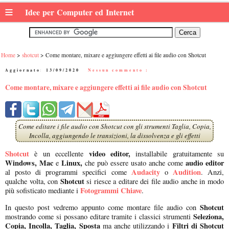
≡
Idee per Computer ed Internet
Home
shotcut
Come montare, mixare e aggiungere effetti ai file audio con Shotcut
Aggiornato:
13/09/2020
|
Nessun commento :
Come montare, mixare e aggiungere effetti ai file audio con Shotcut
Come editare i file audio con Shotcut con gli strumenti Taglia, Copia,
Incolla, aggiungendo le transizioni, la dissolvenza e gli effetti
Shotcut
video editor,
è un eccellente
installabile gratuitamente su
Windows, Mac
Linux,
audio editor
e
che può essere usato anche come
Audacity
Audition
al posto di programmi specifici come
o
. Anzi,
Shotcut
qualche volta, con
si riesce a editare dei file audio anche in modo
Fotogrammi Chiave
più sofisticato mediante i
.
Shotcut
In questo post vedremo appunto come montare file audio con
Seleziona,
mostrando come si possano editare tramite i classici strumenti
Copia, Incolla, Taglia, Sposta
Filtri di Shotcut
ma anche utilizzando i