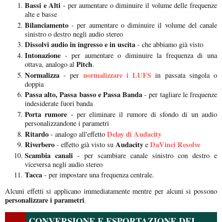
Bassi e Alti
- per aumentare o diminuire il volume delle frequenze
alte e basse
Bilanciamento
- per aumentare o diminuire il volume del canale
sinistro o destro negli audio stereo
Dissolvi audio in ingresso e in uscita
- che abbiamo già visto
Intonazione
- per aumentare o diminuire la frequenza di una
Pitch
ottava, analogo al
.
Normalizza
normalizzare i LUFS
- per
in passata singola o
doppia
Passa alto, Passa basso e Passa Banda
- per tagliare le frequenze
indesiderate fuori banda
Porta rumore
- per eliminare il rumore di sfondo di un audio
personalizzandone i parametri
Ritardo
Delay di Audacity
- analogo all'effetto
Riverbero
Audacity
DaVinci Resolve
- effetto già visto su
e
Scambia canali
- per scambiare canale sinistro con destro e
viceversa negli audio stereo
Tacca
- per impostare una frequenza centrale.
Alcuni effetti si applicano immediatamente mentre per alcuni si possono
personalizzare i parametri
.
CONVERSIONE E ESPORTAZIONE DEI