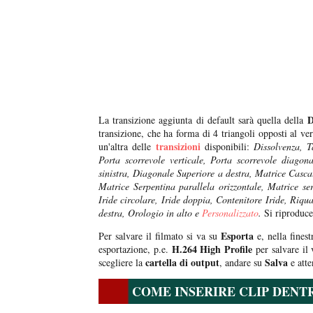
Di
La transizione aggiunta di default sarà quella della
transizione, che ha forma di 4 triangoli opposti al ver
transizioni
un'altra delle
disponibili:
Dissolvenza, T
Porta scorrevole verticale, Porta scorrevole diag
sinistra, Diagonale Superiore a destra, Matrice Cascat
Matrice Serpentina parallela orizzontale, Matrice ser
Iride circolare, Iride doppia, Contenitore Iride, Riqu
destra, Orologio in alto e
Personalizzato
.
Si riproduce
Esporta
Per salvare il filmato si va su
e, nella finest
H.264 High Profile
esportazione, p.e.
per salvare il
cartella di output
Salva
scegliere la
, andare su
e atte
COME INSERIRE CLIP DENT