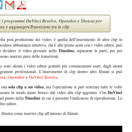
on i programmi DaVinci Resolve, Openshot e Shotcut per
x e aggiungereTransizioni tra le clip
a post produzione dei video, è quella dell'inserimento di altre clip in
cedura abbastanza intuitiva, chi è alle prime armi con i video editor, può
Timeline,
i dividere il video presente nella
separarne le parti, per poi
sono inserire pure delle transizioni.
 sono alcuni i video editor gratuiti più comunemente usati, dagli utenti
grammi professionali. L'inserimento di clip dentro altri filmati si può
cut
,
Openshot
DaVinci Resolve
e
.
sola clip a un video,
 una
ma l'operazione si può reiterare tutte le volte
DaVinci
assare in modo meno brusco dal video alla clip aggiunta. Con
Timeline
nel punto della
in cui è presente l'indicatore di riproduzione. Le
deo editor.
 illustra come inserire clip all'interno di filmati.