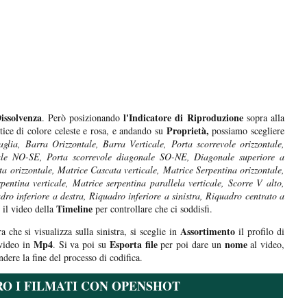
ssolvenza
l'Indicatore di Riproduzione
. Però posizionando
sopra alla
Proprietà,
tice di colore celeste e rosa, e andando su
possiamo scegliere
aglia, Barra Orizzontale, Barra Verticale, Porta scorrevole orizzontale,
onale NO-SE, Porta scorrevole diagonale SO-NE, Diagonale superiore a
a orizzontale, Matrice Cascata verticale, Matrice Serpentina orizzontale,
pentina verticale, Matrice serpentina parallela verticale, Scorre V alto,
adro inferiore a destra, Riquadro inferiore a sinistra, Riquadro centrato a
Timeline
 il video della
per controllare che ci soddisfi.
Assortimento
ra che si visualizza sulla sinistra, si sceglie in
il profilo di
Mp4
Esporta file
nome
 video in
. Si va poi su
per poi dare un
al video,
ndere la fine del processo di codifica.
RO I FILMATI CON OPENSHOT