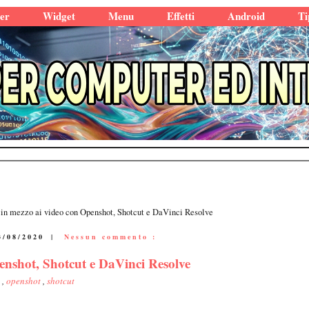
er
Widget
Menu
Effetti
Android
Ti
p in mezzo ai video con Openshot, Shotcut e DaVinci Resolve
3/08/2020
|
Nessun commento :
penshot, Shotcut e DaVinci Resolve
e
,
openshot
,
shotcut