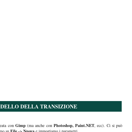
DELLO DELLA TRANSIZIONE
Gimp
Photoshop, Paint.NET
eata con
(ma anche con
, ecc). Ci si può
File -> Nuova
amo su
e impostiamo i parametri.