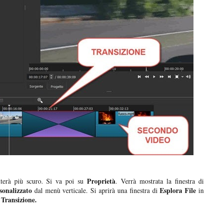
Proprietà
erà più scuro. Si va poi su
. Verrà mostrata la finestra di
onalizzato
Esplora File
dal menù verticale. Si aprirà una finestra di
in
Transizione.
a