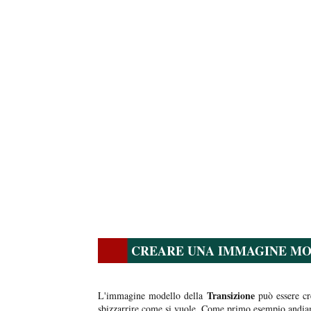
CREARE UNA IMMAGINE MO
Transizione
L'immagine modello della
può essere cr
sbizzarrire come si vuole. Come primo esempio andi