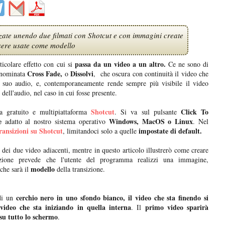
zate unendo due filmati con Shotcut e con immagini create
sere usate come modello
passa da un video a un altro.
icolare effetto con cui si
Ce ne sono di
Cross Fade,
Dissolvi
enominata
o
, che oscura con continuità il video che
l suo audio, e, contemporaneamente rende sempre più visibile il video
ll'audio, nel caso in cui fosse presente.
Shotcut
Click To
 gratuito e multipiattaforma
. Si va sul pulsante
e
Windows, MacOS o Linux
adatto al nostro sistema operativo
. Nel
ransizioni su Shotcut
impostate di default.
, limitandoci solo a quelle
dei due video adiacenti, mentre in questo articolo illustrerò come creare
izione prevede che l'utente del programma realizzi una immagine,
modello
 che sarà il
della transizione.
cerchio nero in uno sfondo bianco, il video che sta finendo si
di un
 video che sta iniziando in quella interna
primo video sparirà
. Il
 su tutto lo schermo
.