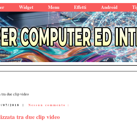
er
Widget
Menu
Effetti
Android
Ti
 tra due clip video
9/07/2018
|
Nessun commento :
zzata tra due clip video