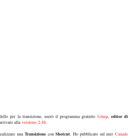
Gimp
editor di
ello per la transizione, userò il programma gratuito
,
versione 2.10
arrivato alla
.
Transizione
Shotcut
Canale
realizzare una
con
. Ho pubblicato sul mio