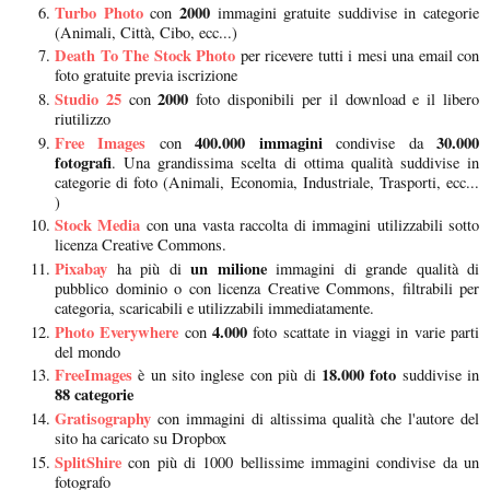
Turbo Photo
2000
con
immagini gratuite suddivise in categorie
(Animali, Città, Cibo, ecc...)
Death To The Stock Photo
per ricevere tutti i mesi una email con
foto gratuite previa iscrizione
Studio 25
2000
con
foto disponibili per il download e il libero
riutilizzo
Free Images
400.000 immagini
30.000
con
condivise da
fotografi
. Una grandissima scelta di ottima qualità suddivise in
categorie di foto (Animali, Economia, Industriale, Trasporti, ecc...
)
Stock Media
con una vasta raccolta di immagini utilizzabili sotto
licenza Creative Commons.
Pixabay
un milione
ha più di
immagini di grande qualità di
pubblico dominio o con licenza Creative Commons, filtrabili per
categoria, scaricabili e utilizzabili immediatamente.
Photo Everywhere
4.000
con
foto scattate in viaggi in varie parti
del mondo
FreeImages
18.000 foto
è un sito inglese con più di
suddivise in
88 categorie
Gratisography
con immagini di altissima qualità che l'autore del
sito ha caricato su Dropbox
SplitShire
con più di 1000 bellissime immagini condivise da un
fotografo