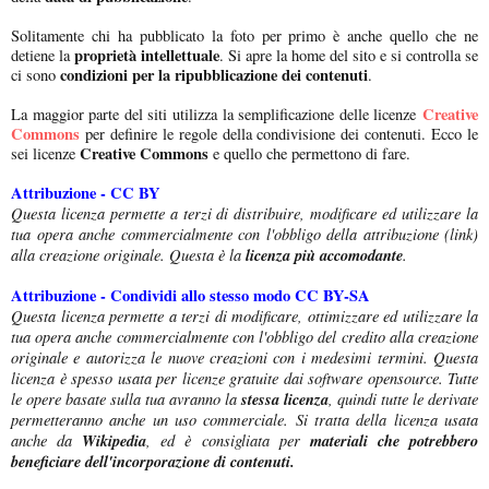
Solitamente chi ha pubblicato la foto per primo è anche quello che ne
proprietà intellettuale
detiene la
. Si apre la home del sito e si controlla se
condizioni per la ripubblicazione dei contenuti
ci sono
.
Creative
La maggior parte del siti utilizza la semplificazione delle licenze
Commons
per definire le regole della condivisione dei contenuti. Ecco le
Creative Commons
sei licenze
e quello che permettono di fare.
Attribuzione - CC BY
Questa licenza permette a terzi di distribuire, modificare ed utilizzare la
tua opera anche commercialmente con l'obbligo della attribuzione (link)
alla creazione originale. Questa è la
licenza più accomodante
.
Attribuzione - Condividi allo stesso modo CC BY-SA
Questa licenza permette a terzi di modificare, ottimizzare ed utilizzare la
tua opera anche commercialmente con l'obbligo del credito alla creazione
originale e autorizza le nuove creazioni con i medesimi termini. Questa
licenza è spesso usata per licenze gratuite dai software opensource. Tutte
le opere basate sulla tua avranno la
stessa licenza
, quindi tutte le derivate
permetteranno anche un uso commerciale. Si tratta della licenza usata
anche da
Wikipedia
, ed è consigliata per
materiali che potrebbero
beneficiare dell'incorporazione di contenuti.