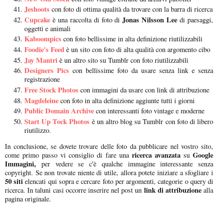
Jeshoots
con foto di ottima qualità da trovare con la barra di ricerca
Cupcake
Jonas Nilsson Lee
è una raccolta di foto di
di paesaggi,
oggetti e animali
Kaboompics
con foto bellissime in alta definizione riutilizzabili
Foodie's Feed
è un sito con foto di alta qualità con argomento cibo
Jay Mantri
è un altro sito su Tumblr con foto riutilizzabili
Designers Pics
con bellissime foto da usare senza link e senza
registrazione
Free Stock Photos
con immagini da usare con link di attribuzione
Magdeleine
con foto in alta definizione aggiunte tutti i giorni
Public Domain Archive
con interessanti foto vintage e moderne
Start Up Tock Photos
è un altro blog su Tumblr con foto di libero
riutilizzo.
In conclusione, se dovete trovare delle foto da pubblicare nel vostro sito,
ricerca avanzata
Google
come primo passo vi consiglio di fare una
su
Immagini,
per vedere se c'è qualche immagine interessante senza
copyright. Se non trovate niente di utile, allora potete iniziare a sfogliare i
50 siti
elencati qui sopra e cercare foto per argomenti, categorie o query di
link di attribuzione
ricerca. In taluni casi occorre inserire nel post un
alla
pagina originale.