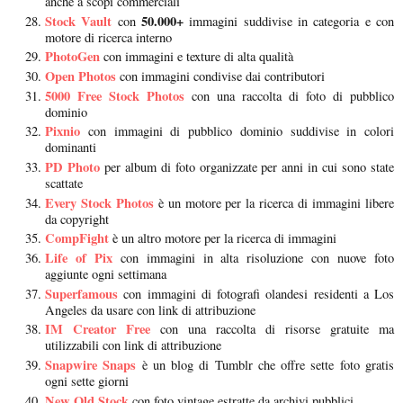
anche a scopi commerciali
Stock Vault
50.000+
con
immagini suddivise in categoria e con
motore di ricerca interno
PhotoGen
con immagini e texture di alta qualità
Open Photos
con immagini condivise dai contributori
5000 Free Stock Photos
con una raccolta di foto di pubblico
dominio
Pixnio
con immagini di pubblico dominio suddivise in colori
dominanti
PD Photo
per album di foto organizzate per anni in cui sono state
scattate
Every Stock Photos
è un motore per la ricerca di immagini libere
da copyright
CompFight
è un altro motore per la ricerca di immagini
Life of Pix
con immagini in alta risoluzione con nuove foto
aggiunte ogni settimana
Superfamous
con immagini di fotografi olandesi residenti a Los
Angeles da usare con link di attribuzione
IM Creator Free
con una raccolta di risorse gratuite ma
utilizzabili con link di attribuzione
Snapwire Snaps
è un blog di Tumblr che offre sette foto gratis
ogni sette giorni
New Old Stock
con foto vintage estratte da archivi pubblici