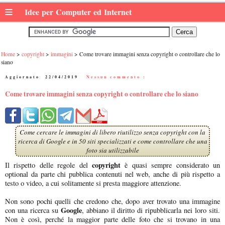
≡
Idee per Computer ed Internet
Home
copyright
immagini
Come trovare immagini senza copyright o controllare che lo
siano
Aggiornato:
22/04/2019
|
Nessun commento :
Come trovare immagini senza copyright o controllare che lo siano
Come cercare le immagini di libero riutilizzo senza copyright con la
ricerca di Google e in 50 siti specializzati e come controllare che una
foto sia utilizzabile
copyright
Il rispetto delle regole del
è quasi sempre considerato un
optional da parte chi pubblica contenuti nel web, anche di più rispetto a
testo o video, a cui solitamente si presta maggiore attenzione.
Non sono pochi quelli che credono che, dopo aver trovato una immagine
Google
con una ricerca su
, abbiano il diritto di ripubblicarla nei loro siti.
Non è così, perché la maggior parte delle foto che si trovano in una