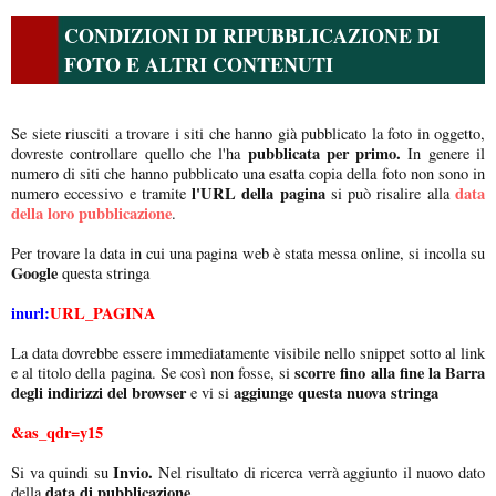
CONDIZIONI DI RIPUBBLICAZIONE DI
FOTO E ALTRI CONTENUTI
Se siete riusciti a trovare i siti che hanno già pubblicato la foto in oggetto,
pubblicata per primo.
dovreste controllare quello che l'ha
In genere il
numero di siti che hanno pubblicato una esatta copia della foto non sono in
l'URL della pagina
data
numero eccessivo e tramite
si può risalire alla
della loro pubblicazione
.
Per trovare la data in cui una pagina web è stata messa online, si incolla su
Google
questa stringa
inurl:
URL_PAGINA
La data dovrebbe essere immediatamente visibile nello snippet sotto al link
scorre fino alla fine la Barra
e al titolo della pagina. Se così non fosse, si
degli indirizzi del browser
aggiunge questa nuova stringa
e vi si
&as_qdr=y15
Invio.
Si va quindi su
Nel risultato di ricerca verrà aggiunto il nuovo dato
data di pubblicazione
della
.