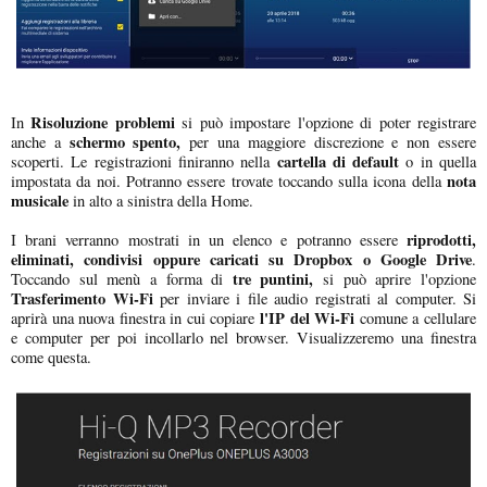
Risoluzione problemi
In
si può impostare l'opzione di poter registrare
schermo spento,
anche a
per una maggiore discrezione e non essere
cartella di default
scoperti. Le registrazioni finiranno nella
o in quella
nota
impostata da noi. Potranno essere trovate toccando sulla icona della
musicale
in alto a sinistra della Home.
riprodotti,
I brani verranno mostrati in un elenco e potranno essere
eliminati, condivisi oppure caricati su Dropbox o Google Drive
.
tre puntini,
Toccando sul menù a forma di
si può aprire l'opzione
Trasferimento Wi-Fi
per inviare i file audio registrati al computer. Si
l'IP del Wi-Fi
aprirà una nuova finestra in cui copiare
comune a cellulare
e computer per poi incollarlo nel browser. Visualizzeremo una finestra
come questa.