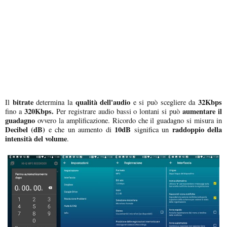
bitrate
qualità dell'audio
32Kbps
Il
determina la
e si può scegliere da
320Kbps.
aumentare il
fino a
Per registrare audio bassi o lontani si può
guadagno
ovvero la amplificazione. Ricordo che il guadagno si misura in
Decibel (dB)
10dB
raddoppio della
e che un aumento di
significa un
intensità del volume
.