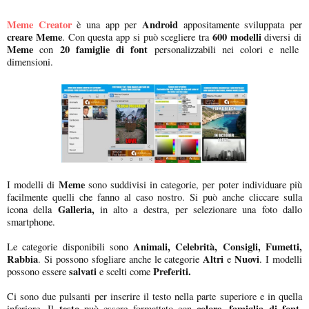
Meme Creator
Android
è una app per
appositamente sviluppata per
creare Meme
600 modelli
. Con questa app si può scegliere tra
diversi di
Meme
20 famiglie di font
con
personalizzabili nei colori e nelle
dimensioni.
Meme
I modelli di
sono suddivisi in categorie, per poter individuare più
facilmente quelli che fanno al caso nostro. Si può anche cliccare sulla
Galleria,
icona della
in alto a destra, per selezionare una foto dallo
smartphone.
Animali, Celebrità, Consigli, Fumetti,
Le categorie disponibili sono
Rabbia
Altri
Nuovi
. Si possono sfogliare anche le categorie
e
. I modelli
salvati
Preferiti.
possono essere
e scelti come
Ci sono due pulsanti per inserire il testo nella parte superiore e in quella
testo
colore, famiglia di font,
inferiore. Il
può essere formattato con