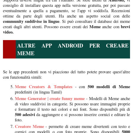
consiglio di installare questa app nella versione gratuita, per poi passare
eventualmente a quella a pagamento, se l'app vi soddisfa. Recensioni
ottime da parte degli utenti. Ha anche un aspetto social con delle
community suddivise in lingue
. Si può consultare il database dei meme
Meme
brevi
creati dagli altri utenti. Possono essere creati dei
anche con
video.
ALTRE APP ANDROID PER CREARE
MEME
Se le app precedenti non vi piacciono del tutto potete provare quest'altre
con funzionalità simili:
Meme Creators & Templates
500 modelli di Meme
- con
predefiniti (in lingua Tamil)
Meme Generator | create funny meme
- Modelli di Meme anche
di video suddivisi in categorie. Si possono usare immagini proprie
e formattare il testo nei colori e nei font. Sono disponibili più di
500 adesivi
da aggiungere e si possono inserire cornici e editare le
foto.
Creatore Meme
- permette di creare meme divertenti con testo e
5000
cornici con modelli o con foto proprie. Sono disponibili