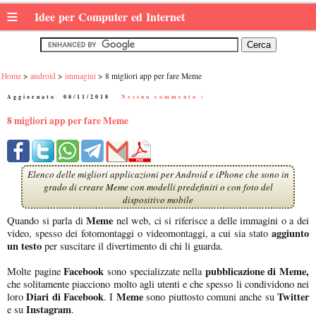
≡
Idee per Computer ed Internet
Home
android
immagini
8 migliori app per fare Meme
Aggiornato:
08/11/2018
|
Nessun commento :
8 migliori app per fare Meme
Elenco delle migliori applicazioni per Android e iPhone che sono in
grado di creare Meme con modelli predefiniti o con foto del
dispositivo mobile
Meme
Quando si parla di
nel web, ci si riferisce a delle immagini o a dei
aggiunto
video, spesso dei fotomontaggi o videomontaggi, a cui sia stato
un testo
per suscitare il divertimento di chi li guarda.
Facebook
pubblicazione di Meme,
Molte pagine
sono specializzate nella
che solitamente piacciono molto agli utenti e che spesso li condividono nei
Diari di Facebook
Meme
Twitter
loro
. I
sono piuttosto comuni anche su
Instagram
e su
.