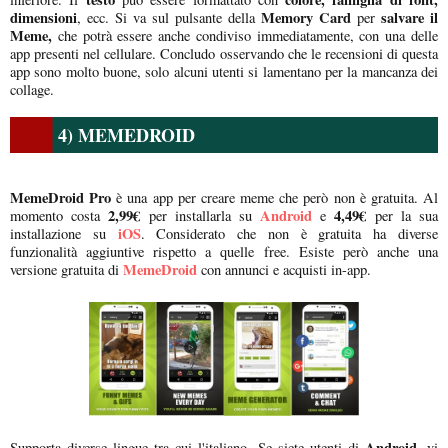
dimensioni
Memory Card
salvare il
, ecc. Si va sul pulsante della
per
Meme,
che potrà essere anche condiviso immediatamente, con una delle
app presenti nel cellulare. Concludo osservando che le recensioni di questa
app sono molto buone, solo alcuni utenti si lamentano per la mancanza dei
collage.
4) MEMEDROID
MemeDroid Pro
è una app per creare meme che però non è gratuita. Al
2,99€
Android
4,49€
momento costa
per installarla su
e
per la sua
iOS
installazione su
. Considerato che non è gratuita ha diverse
funzionalità aggiuntive rispetto a quelle free. Esiste però anche una
MemeDroid
versione gratuita di
con annunci e acquisti in-app.
Android,
Supporta diverse lingue tra cui l'italiano. Se siete utenti di
vi