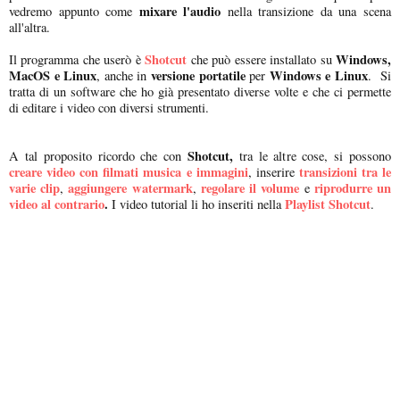
mixare l'audio
vedremo appunto come
nella transizione da una scena
all'altra.
Shotcut
Windows,
Il programma che userò è
che può essere installato su
MacOS e Linux
versione portatile
Windows e Linux
, anche in
per
. Si
tratta di un software che ho già presentato diverse volte e che ci permette
di editare i video con diversi strumenti.
Shotcut,
A tal proposito ricordo che con
tra le altre cose, si possono
creare video con filmati musica e immagini
transizioni tra le
, inserire
varie clip
aggiungere watermark
regolare il volume
riprodurre un
,
,
e
video al contrario
.
Playlist Shotcut
I video tutorial li ho inseriti nella
.