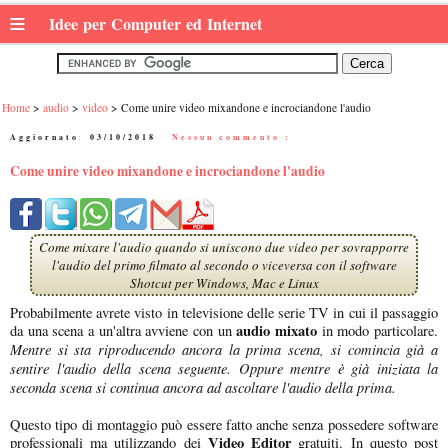
≡
Idee per Computer ed Internet
Home
audio
video
Come unire video mixandone e incrociandone l'audio
Aggiornato:
03/10/2018
|
Nessun commento :
Come unire video mixandone e incrociandone l'audio
Come mixare l'audio quando si uniscono due video per sovrapporre
l'audio del primo filmato al secondo o viceversa con il software
Shotcut per Windows, Mac e Linux
Probabilmente avrete visto in televisione delle serie TV in cui il passaggio
audio mixato
da una scena a un'altra avviene con un
in modo particolare.
Mentre si sta riproducendo ancora la prima scena, si comincia già a
sentire l'audio della scena seguente. Oppure mentre è già iniziata la
seconda scena si continua ancora ad ascoltare l'audio della prima.
Questo tipo di montaggio può essere fatto anche senza possedere software
Video Editor
professionali ma utilizzando dei
gratuiti. In questo post