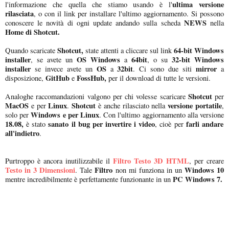
ultima versione
l'informazione che quella che stiamo usando è l'
rilasciata
, o con il link per installare l'ultimo aggiornamento. Si possono
NEWS
conoscere le novità di ogni update andando sulla scheda
nella
Home di Shotcut.
Shotcut,
64-bit Windows
Quando scaricate
state attenti a cliccare sul link
installer
OS Windows
64bit
32-bit Windows
, se avete un
a
, o su
installer
OS
32bit
mirror
se invece avete un
a
. Ci sono due siti
a
GitHub
FossHub,
disposizione,
e
per il download di tutte le versioni.
Shotcut
Analoghe raccomandazioni valgono per chi volesse scaricare
per
MacOS
Linux
Shotcut
versione portatile
e per
.
è anche rilasciato nella
,
Windows e per Linux
solo per
. Con l'ultimo aggiornamento alla versione
18.08,
sanato il bug per invertire i video
farli andare
è stato
, cioè per
all'indietro
.
Filtro Testo 3D HTML
Purtroppo è ancora inutilizzabile il
, per creare
Testo in 3 Dimensioni
Filtro
Windows 10
. Tale
non mi funziona in un
PC Windows 7.
mentre incredibilmente è perfettamente funzionante in un