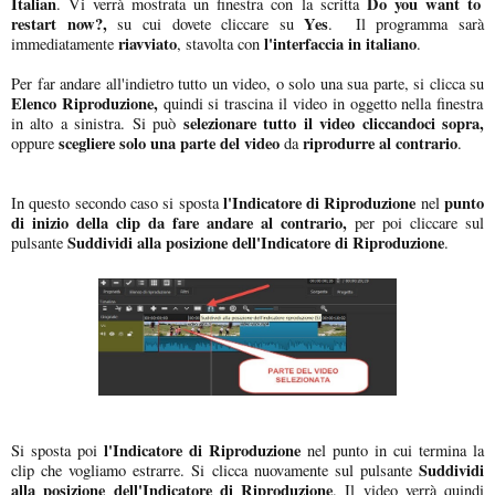
Italian
Do you want to
. Vi verrà mostrata un finestra con la scritta
restart now?,
Yes
su cui dovete cliccare su
. Il programma sarà
riavviato
l'interfaccia in italiano
immediatamente
, stavolta con
.
Per far andare all'indietro tutto un video, o solo una sua parte, si clicca su
Elenco Riproduzione,
quindi si trascina il video in oggetto nella finestra
selezionare tutto il video cliccandoci sopra,
in alto a sinistra. Si può
scegliere solo una parte del video
riprodurre al contrario
oppure
da
.
l'Indicatore di Riproduzione
punto
In questo secondo caso si sposta
nel
di inizio della clip
da fare andare al contrario,
per poi cliccare sul
Suddividi alla posizione dell'Indicatore di Riproduzione
pulsante
.
l'Indicatore di Riproduzione
Si sposta poi
nel punto in cui termina la
Suddividi
clip che vogliamo estrarre. Si clicca nuovamente sul pulsante
alla posizione dell'Indicatore di Riproduzione
. Il video verrà quindi