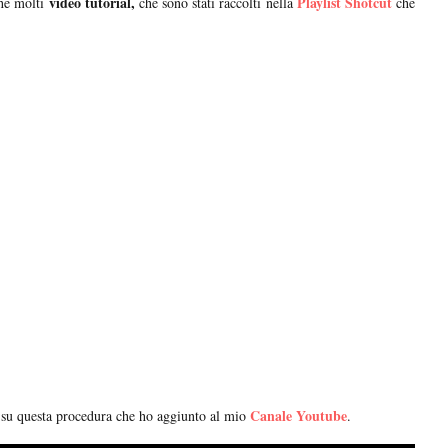
video tutorial,
Playlist Shotcut
che molti
che sono stati raccolti nella
che
Canale Youtube
o su questa procedura che ho aggiunto al mio
.