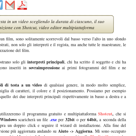
esta in un video scegliendo la durata di ciascuno, il suo
posizione con Shotcut, video editor multipiattaforma
i un film, sono solitamente scorrevoli dal basso verso l'alto in uno sfondo
strati, non solo gli interpreti e il regista, ma anche tutte le maestranze, le
izzazione del film.
interpreti principali
strano solo gli
, chi ha scritto il soggetto e chi ha
sovraimpressione
ngono inseriti in
ai primi fotogrammi del film e ne
oli di testa a un video
di qualsiasi genere, in modo molto semplice,
miglia di caratteri, il colore e il posizionamento. Possiamo per esempio
 quello dei due interpreti principali rispettivamente in basso a destra e a
Shotcut
,
utilizzeremo il programma gratuito e multipiattaforma
che si
Windows
.exe
32bit
64bit,
scaricherà un file
per
o per
a seconda della
pra un doppio click e seguire il wizard di installazione. Alla fine del
Aiuto -> Aggiorna
ersione più aggiornata andando su
. Mi sono occupato