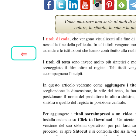
Come mostrare una serie di titoli di t
colore, lo sfondo, lo stile e la 
titoli di coda
I
, che vengono visualizzati alla fine d
nero alla fine della pellicola. In tali titoli vengono mo
aziende e le istituzioni che hanno contribuito alla real
⇐
titoli di testa
I
sono invece molto più sintetici e mo
sceneggiato il film oltre al regista. Tali titoli ve
accompagnano l'incipit.
aggiungere i tit
In questo articolo vedremo come
scegliendone la dimensione, lo stile del testo, la fa
posizionare il nome del produttore in alto a sinistra,
sinistra e quello del regista in posizione centrale.
titoli sovraimpressi
a un video
Per aggiungere i
, 
Click to Download
installa andando su
. Un utente
versione del suo sistema operativo, per poi farci so
Shtocut
processo, si apre
e si controlla che sia la v