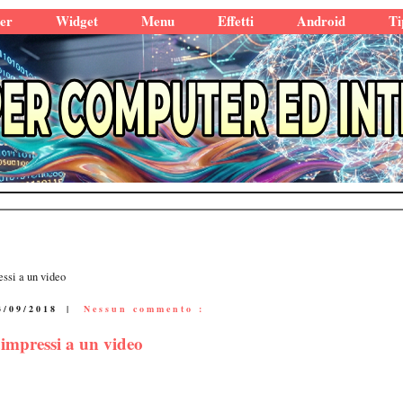
er
Widget
Menu
Effetti
Android
Ti
essi a un video
3/09/2018
|
Nessun commento :
aimpressi a un video