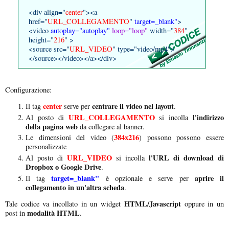
<div align="
center
"><a
href="
URL_COLLEGAMENTO
"
target=_blank"
>
<video
autoplay="autoplay"
loop="loop"
width="
384
"
height="
216
" >
<source src="
URL_VIDEO
" type="video/mp4">
</source></video></a></div>
Configurazione:
center
centrare il video nel layout
Il tag
serve per
.
URL_COLLEGAMENTO
l'indirizzo
Al posto di
si incolla
della pagina web
da collegare al banner.
384x216
Le dimensioni del video (
) possono possono essere
personalizzate
URL_VIDEO
l'URL di download di
Al posto di
si incolla
Dropbox o Google Drive
.
target=_blank"
aprire il
Il tag
è opzionale e serve per
collegamento in un'altra scheda
.
HTML/Javascript
Tale codice va incollato in un widget
oppure in un
modalità HTML
post in
.