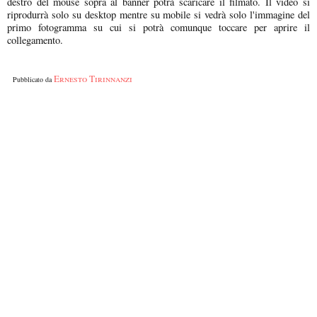
destro del mouse sopra al banner potrà scaricare il filmato. Il video si
riprodurrà solo su desktop mentre su mobile si vedrà solo l'immagine del
primo fotogramma su cui si potrà comunque toccare per aprire il
collegamento.
Ernesto Tirinnanzi
Pubblicato da