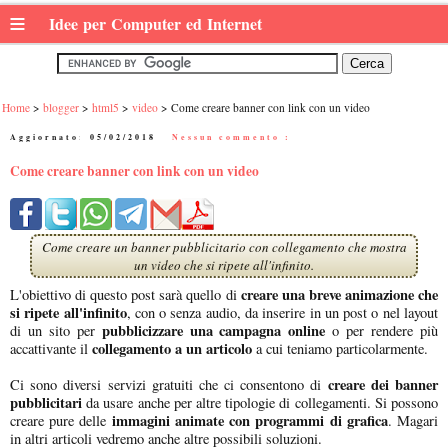
≡
Idee per Computer ed Internet
Home
blogger
html5
video
Come creare banner con link con un video
Aggiornato:
05/02/2018
|
Nessun commento :
Come creare banner con link con un video
Come creare un banner pubblicitario con collegamento che mostra
un video che si ripete all'infinito.
creare una breve animazione che
L'obiettivo di questo post sarà quello di
si ripete all'infinito
, con o senza audio, da inserire in un post o nel layout
pubblicizzare una campagna online
di un sito per
o per rendere più
collegamento a un articolo
accattivante il
a cui teniamo particolarmente.
creare dei banner
Ci sono diversi servizi gratuiti che ci consentono di
pubblicitari
da usare anche per altre tipologie di collegamenti. Si possono
immagini animate con programmi di grafica
creare pure delle
. Magari
in altri articoli vedremo anche altre possibili soluzioni.