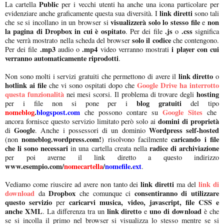
Public
La cartella
per i vecchi utenti ha anche una icona particolare per
link diretti
evidenziare anche graficamente questa sua diversità. I
sono tali
visualizzerà solo lo stesso file
non
che se si incollano in un browser si
e
la pagina di Dropbox in cui è ospitato
.js
.css
. Per dei file
o
significa
solo il codice
che verrà mostrato nella scheda del browser
che contengono.
.mp3
.mp4
i player con cui
Per dei file
audio o
video verranno mostrati
verranno automaticamente riprodotti
.
link diretto
Non sono molti i servizi gratuiti che permettono di avere il
o
hotlink ai file
Google Drive ha interrotto
che vi sono ospitati dopo che
questa funzionalità
hosting
nei mesi scorsi. Il problema di trovare degli
blog gratuiti
per i file non si pone per i
del tipo
nomeblog
.
blogspost.com
Google Sites
che possono contare su
che
domini di proprietà
ancora fornisce questo servizio limitato però solo ai
Google
Wordpress self-hosted
di
. Anche i possessori di un dominio
nomeblog.wordpress.com!
caricando i file
(non
) risolvono facilmente
che li sono necessari
radice di archiviazione
in una cartella creata nella
per poi averne il link diretto a questo indirizzo
www.esempio.com/
nomecartella
/
nomefile
.
ext
.
link diretti
link di
Vediamo come riuscire ad avere non tanto dei
ma del
download
Dropbox
consentiranno di utilizzare
da
che comunque ci
questo servizio
caricarvi musica, video, javascript, file CSS e
per
anche XML
link diretto
uno di download
. La differenza tra un
e
è che
se si incolla il primo nel browser si visualizza lo stesso mentre se si