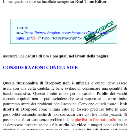
Real Time Editor
Infine questo codice se incollato sempre su
<script
src="
https://www.dropbox.com/s/ctopsdvv7kudc8w/pa
squa1.js?
dl=1
" type="text/javascript"/></script>
caduta di uova pasquali nel layout della pagina
mostrerà una
.
CONSIDERAZIONI CONCLUSIVE
funzionalità di Dropbox non è ufficiale
Questa
e quindi deve essere
usata con una certa cautela. È bene evitare di consumare una quantità di
Public
banda eccessiva. Questo limite esiste per la cartella
dei vecchi
account e quindi non si può escludere che se si superasse un certo limite
link
potremmo avere dei problemi con l'account. Conviene quindi usare i
diretti di Dropbox
come ultima ratio se fossero precluse tutte le altre
possibilità cercando anche di non sovraccaricare con file molto pesanti. Si
playlist in formato m3u
possono cioè caricare senza problemi delle
ma se
file audio e/o video
si dovessero caricare anche i
e magari condividere la
link di download
playlist allora potremmo avere problemi. Anche i
creati