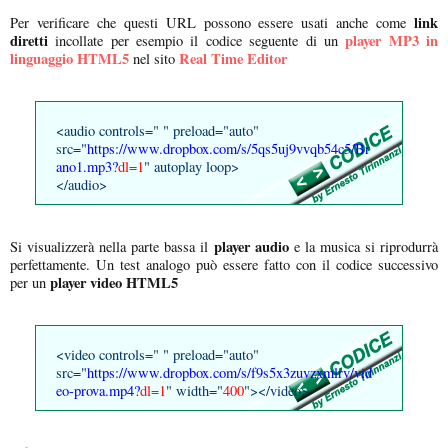
link
Per verificare che questi URL possono essere usati anche come
diretti
player MP3 in
incollate per esempio il codice seguente di un
linguaggio HTML5
Real Time Editor
nel sito
<audio controls=" " preload="auto"
src="
https://www.dropbox.com/s/5qs5uj9vvqb54c5/Br
ano1.mp3?
dl=1
" autoplay loop>
</audio>
player audio
Si visualizzerà nella parte bassa il
e la musica si riprodurrà
perfettamente. Un test analogo può essere fatto con il codice successivo
player video HTML5
per un
<video controls=" " preload="auto"
src="
https://www.dropbox.com/s/f9s5x3zuvzxmlrv/vid
eo-prova.mp4?
dl=1
" width="
400
"></video>