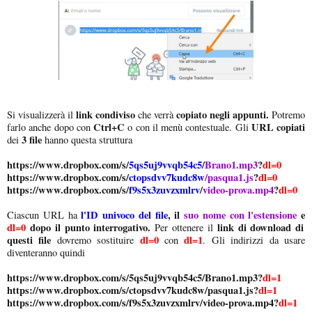
link condiviso
copiato negli appunti.
Si visualizzerà il
che verrà
Potremo
Ctrl+C
URL copiati
farlo anche dopo con
o con il menù contestuale. Gli
3 file
dei
hanno questa struttura
https://www.dropbox.com/s/
5qs5uj9vvqb54c5
/
Brano1.mp3
?
dl=0
https://www.dropbox.com/s/
ctopsdvv7kudc8w
/pasqua1.js
?
dl=0
https://www.dropbox.com/s/
f9s5x3zuvzxmlrv
/
video-prova.mp4
?
dl=0
l'ID univoco del file
, il
suo nome con l'estensione
e
Ciascun URL ha
dl=0
dopo il punto interrogativo.
link di download di
Per ottenere il
questi file
dl=0
dl=1
dovremo sostituire
con
. Gli indirizzi da usare
diventeranno quindi
https://www.dropbox.com/s/5qs5uj9vvqb54c5/Brano1.mp3?
dl=1
https://www.dropbox.com/s/ctopsdvv7kudc8w/pasqua1.js?
dl=1
https://www.dropbox.com/s/f9s5x3zuvzxmlrv/video-prova.mp4?
dl=1