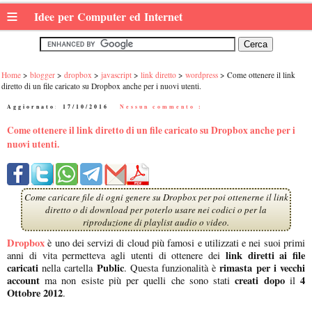
≡
Idee per Computer ed Internet
Home
blogger
dropbox
javascript
link diretto
wordpress
Come ottenere il link
diretto di un file caricato su Dropbox anche per i nuovi utenti.
Aggiornato:
17/10/2016
|
Nessun commento :
Come ottenere il link diretto di un file caricato su Dropbox anche per i
nuovi utenti.
Come caricare file di ogni genere su Dropbox per poi ottenerne il link
diretto o di download per poterlo usare nei codici o per la
riproduzione di playlist audio o video.
Dropbox
è uno dei servizi di cloud più famosi e utilizzati e nei suoi primi
link diretti ai file
anni di vita permetteva agli utenti di ottenere dei
caricati
Public
rimasta per i vecchi
nella cartella
. Questa funzionalità è
account
creati dopo
4
ma non esiste più per quelli che sono stati
il
Ottobre 2012
.