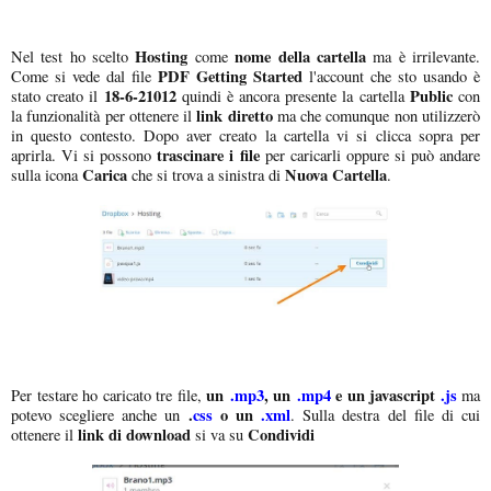
Hosting
nome della cartella
Nel test ho scelto
come
ma è irrilevante.
PDF Getting Started
Come si vede dal file
l'account che sto usando è
18-6-21012
Public
stato creato il
quindi è ancora presente la cartella
con
link diretto
la funzionalità per ottenere il
ma che comunque non utilizzerò
in questo contesto. Dopo aver creato la cartella vi si clicca sopra per
trascinare i file
aprirla. Vi si possono
per caricarli oppure si può andare
Carica
Nuova Cartella
sulla icona
che si trova a sinistra di
.
un
.mp3
, un
.mp4
e un javascript
.js
Per testare ho caricato tre file,
ma
.
css
o un
.xml
potevo scegliere anche un
. Sulla destra del file di cui
link di download
Condividi
ottenere il
si va su