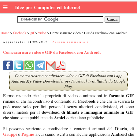
≡
Idee per Computer ed Internet
Home
facebook
gif
video
Come scaricare video e GIF da Facebook con Android.
Aggiornato:
14/09/2017
|
Nessun commento :
Come scaricare video e GIF da Facebook con Android.
Come scaricare o condividere video e GIF di Facebook con l'app
Android My Video Downloader per Facebook installabile da Google
Play.
formato GIF
Fermo restando che la proprietà di video e animazioni in
Facebook
rimane di chi ha condiviso il contenuto su
e che chi la scarica la
può usare solo per fini personali senza ulteriori condivisioni, ci sono
download di filmati e immagini animate in GIF
diversi metodi per il
Amici
che siano state pubblicate da
o che siano pubbliche.
Diario
Si possono scaricare e condividere i contenuti animati dal
, di
Gruppi
Pagine
Android
o
a cui siamo iscritti con alcune applicazioni
che