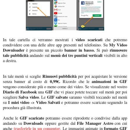
video scaricati
In tale cartella ci verranno mostrati i
che potremo
My Video
condividere con una delle altre app presenti nel telefonino. Su
Downloader
banner in basso.
rimuovere
è presente un piccolo
Si può
tale pubblicità
menù dei tre puntini verticali
andando sul
visibili in alto
a destra.
Rimuovi pubblicità
In tale menù si sceglie
per poi acquistare le versione
0,99€.
animazioni in GIF
senza banner al costo di
Ricordo che le
vengono considerate più o meno come dei video. Se visualizzate nel vostro
Diario di Facebook
GIF
una
che vi piace potete toccare sul menù per poi
Salva video
GIF salvate
scegliere
. Le
saranno visibili toccando nel menù
I miei video -> Video Salvati
su
e potranno essere scaricate seguendo la
procedura già illustrata.
GIF scaricate
Anche le
potranno essere riprodotte o condivise dalla app
Downloads
File Manager Astro
andando su
oppure gestite dal
con cui
trasferirle in un computer
formato GIF
anche
. Le immagini animate in