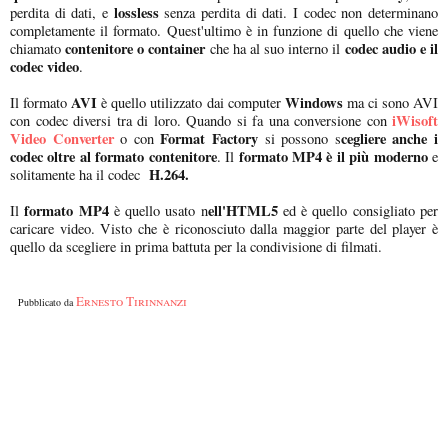
lossless
perdita di dati, e
senza perdita di dati. I codec non determinano
completamente il formato. Quest'ultimo è in funzione di quello che viene
contenitore o container
codec audio e il
chiamato
che ha al suo interno il
codec video
.
AVI
Windows
Il formato
è quello utilizzato dai computer
ma ci sono AVI
iWisoft
con codec diversi tra di loro. Quando si fa una conversione con
Video Converter
Format Factory
cegliere anche i
o con
si possono s
codec oltre al formato contenitore
formato MP4 è il più moderno
. Il
e
H.264.
solitamente ha il codec
formato MP4
ell'HTML5
Il
è quello usato n
ed è quello consigliato per
caricare video. Visto che è riconosciuto dalla maggior parte del player è
quello da scegliere in prima battuta per la condivisione di filmati.
Ernesto Tirinnanzi
Pubblicato da