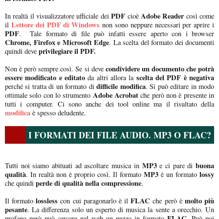
PDF
Adobe Reader
In realtà il visualizzatore ufficiale dei
cioè
così come
Lettore dei PDF di Windows
il
non sono neppure necessari per aprire i
PDF
. Tale formato di file può infatti essere aperto con i browser
Chrome, Firefox e Microsoft Edge
. La scelta del formato dei documenti
privilegiare il PDF.
quindi deve
condividere un documento che potrà
Non è però sempre così. Se si deve
essere modificato e editato
scelta del PDF è negativa
da altri allora la
difficile modifica
perché si tratta di un formato di
. Si può editare in modo
Adobe Acrobat
ottimale solo con lo strumento
che però non è presente in
tutti i computer. Ci sono anche dei tool online ma il risultato della
modifica
è spesso deludente.
I FORMATI DEI FILE AUDIO. MP3 O FLAC?
MP3
buona
Tutti noi siamo abituati ad ascoltare musica in
e ci pare di
qualità
MP3
lossy
. In realtà non è proprio così. Il formato
è un formato
perde di qualità nella compressione
che quindi
.
lossless
FLAC
molto più
Il formato
con cui paragonarlo è il
che però è
pesante
. La differenza solo un esperto di musica la sente a orecchio. Un
FLAC
profano però può cercare nel web un pezzo in formato
. Può poi