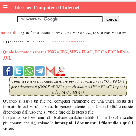
≡
Idee per Computer ed Internet
Home
file
Quale formato usare tra PNG e JPG, MP3 e FLAC, DOC o PDF, MP4 o AVI.
Aggiornato:
01/07/2017
|
Nessun commento :
Quale formato usare tra PNG e JPG, MP3 e FLAC, DOC o PDF, MP4 o
AVI.
Come scegliere il formato migliore per i file immagine (JPG o PNG?),
per i documenti (DOCX oPDF?), per gli audio (MP3 o FLAC?) e per i
video (AVI o MP4?).
Quando si salva un file nel computer raramente c'è una unica scelta del
formato in cui verrà salvato. In genere l'utente ha più possibilità e queste
dipendono dall'uso che si vuole fare dello stesso file.
In questo post vedremo di risolvere qualche dubbio in merito alle scelte
immagini, i documenti, i file audio e quelli
più comuni che riguardano le
video.