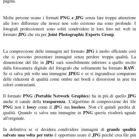
pagina.
PNG e JPG
Molte persone usano i formati
senza fare troppa attenzione
alle loro differenze che invece non solo esistono ma sono profonde. I
fotografi professionisti sono soliti condividere le loro foto nel web in
JPG
Joint Photographic Experts Group
formato
che sta per
.
JPG
La compressione delle immagini nel formato
è molto efficiente così
che si possono presentare immagini senza perdere troppa qualità. La
JPG
dimensione del file in
sarà sensibilmente inferiore a quello uscito
RAW
dalla fotocamera digitale del fotografo che solitamente ha formato
.
JPEG
Se si salva più volte una immagine
e se si ingrandisce compaiono
delle riduzioni di qualità come ombre nei bordi e distorsioni in aree tra
colori contrastanti.
PNG
Portable Network Graphics
JPG
Il formato
(
) ha in più di quello
trasparenza
anche il canale della
. L'algoritmo di compressione dei file
PNG
lossy
JP
lossless
non è
come il
G ma
. Non c'è quindi perdita di
PNG
qualità. Quando si salva una immagine in
questa risulterà uguale
all'originale.
grande qualità
In definitiva se si desidera condividere immagini di
salvate una volta per tutte
JPG
è opportuno usare il
perché crea file più