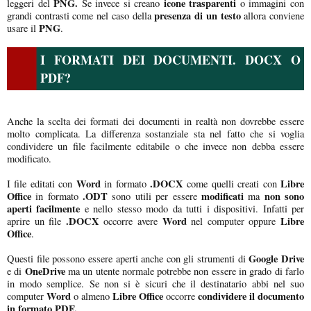
PNG.
icone trasparenti
leggeri del
Se invece si creano
o immagini con
presenza di un testo
grandi contrasti come nel caso della
allora conviene
PNG
usare il
.
I FORMATI DEI DOCUMENTI. DOCX O
PDF?
Anche la scelta dei formati dei documenti in realtà non dovrebbe essere
molto complicata. La differenza sostanziale sta nel fatto che si voglia
condividere un file facilmente editabile o che invece non debba essere
modificato.
Word
.DOCX
Libre
I file editati con
in formato
come quelli creati con
Office
.ODT
modificati
non sono
in formato
sono utili per essere
ma
aperti facilmente
e nello stesso modo da tutti i dispositivi. Infatti per
.DOCX
Word
Libre
aprire un file
occorre avere
nel computer oppure
Office
.
Google Drive
Questi file possono essere aperti anche con gli strumenti di
OneDrive
e di
ma un utente normale potrebbe non essere in grado di farlo
in modo semplice. Se non si è sicuri che il destinatario abbi nel suo
Word
Libre Office
condividere il documento
computer
o almeno
occorre
in formato PDF.