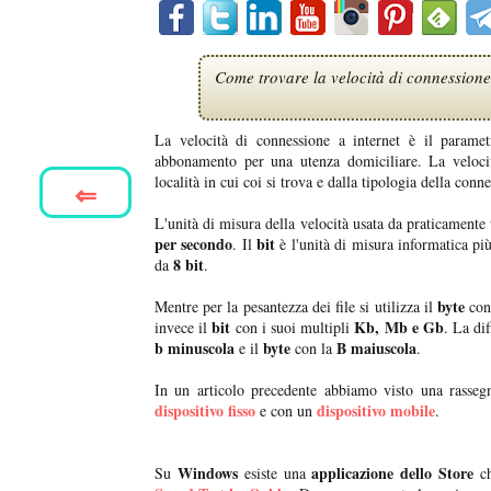
Come trovare la velocità di connessione
La velocità di connessione a internet è il parame
abbonamento per una utenza domiciliare. La veloci
località in cui coi si trova e dalla tipologia della conn
⇐
L'unità di misura della velocità usata da praticamente t
per secondo
bit
. Il
è l'unità di misura informatica pi
8 bit
da
.
byte
Mentre per la pesantezza dei file si utilizza il
con
bit
Kb, Mb e Gb
invece il
con i suoi multipli
. La di
b minuscola
byte
B maiuscola
e il
con la
.
In un articolo precedente abbiamo visto una rasse
dispositivo fisso
dispositivo mobile
e con un
.
Windows
applicazione dello Store
Su
esiste una
ch