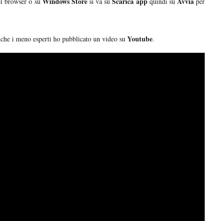
Windows Store
Scarica app
Avvia
el browser o su
si va su
quindi su
per
Youtube
che i meno esperti ho pubblicato un video su
.