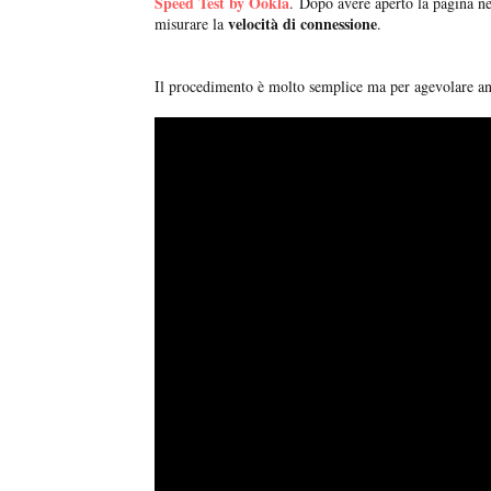
Speed Test by Ookla
. Dopo avere aperto la pagina n
velocità di connessione
misurare la
.
Il procedimento è molto semplice ma per agevolare an