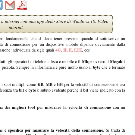
 a internet con una app dello Store di Windows 10. Video
tutorial.
tro fondamentale che si deve tener presente quando si sottoscrive un
tà di connessione per un dispositivo mobile dipende ovviamente dalla
4G, H, E, LTE
essione individuata da sigle quali
, ecc
Mbps
Megabit
utti gli operatori di telefonia fissa e mobile è il
ovvero il
byte
ù piccola. Sempre in informatica è pure molto usato il
che è formato
KB, MB e GB
 i suoi multipli come
per la velocità di connessione si usa
bit
byte
bit
fferenza tra
e
è subito evidente perché il
viene indicato con la
migliori tool per misurare la velocità di connessione
gna dei
con un
specifica per misurare la velocità della connessione
e è
. Si tratta di