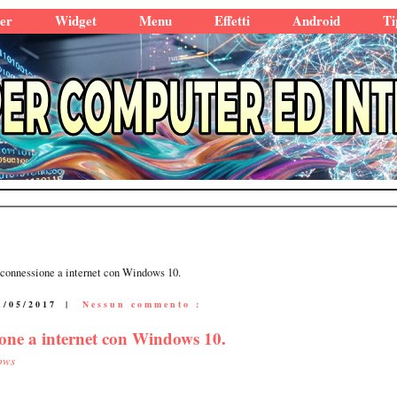
er
Widget
Menu
Effetti
Android
Ti
 connessione a internet con Windows 10.
1/05/2017
|
Nessun commento :
ione a internet con Windows 10.
ows