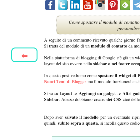
Come spostare il modulo di contatto
personalizz
A seguito di un commento ricevuto qualche giorno f
modulo di contatto
Si tratta del modulo di un
da mos
⇐
wi
Nella piattaforma di blogging di Google c'è già un
sidebar o nel footer
layout del sito ovvero nella
occup
spostare il widget di 
In questo post vedremo come
Nuovi Temi di Blogger
ma il modulo funzionerà anche
Layout -> Aggiungi un gadget -> Altri gad
Si va su
Sidebar
creare dei CSS
. Adesso dobbiamo
cioè delle
salvato il modello
Dopo aver
per un eventuale ripri
subito sopra a questa
quindi,
, si incolla questo codic