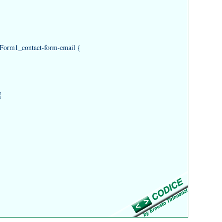
Form1_contact-form-email {
{