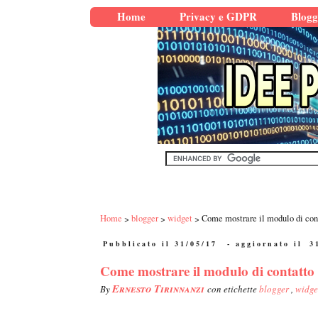
Home
Privacy e GDPR
Blogg
Home
blogger
widget
Come mostrare il modulo di cont
Pubblicato il 31/05/17
- aggiornato il
3
Come mostrare il modulo di contatto 
Ernesto Tirinnanzi
By
con etichette
blogger
,
widge