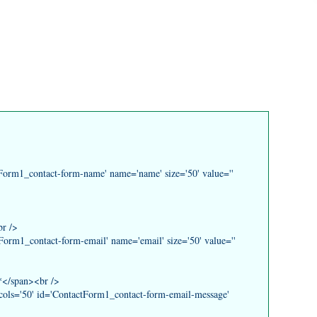
tForm1_contact-form-name' name='name' size='50' value=''
br />
tForm1_contact-form-email' name='email' size='50' value=''
>*</span><br />
 cols='50' id='ContactForm1_contact-form-email-message'