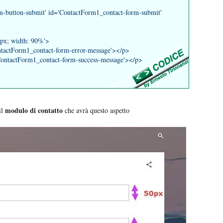
rm-button-submit' id='ContactForm1_contact-form-submit'
px; width: 90%'>
ontactForm1_contact-form-error-message'></p>
'ContactForm1_contact-form-success-message'></p>
modulo di contatto
il
che avrà questo aspetto