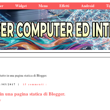
er
Widget
Menu
Effetti
Android
Ti
atto in una pagina statica di Blogger.
1/05/2017
|
15 commenti :
in una pagina statica di Blogger.
t