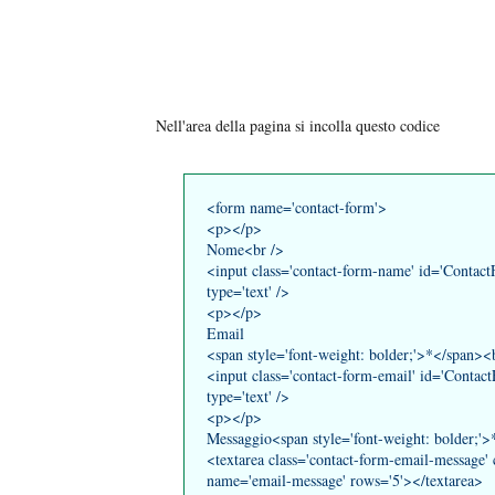
Nell'area della pagina si incolla questo codice
<form name='contact-form'>
<p></p>
Nome<br />
<input class='contact-form-name' id='Contac
type='text' />
<p></p>
Email
<span style='font-weight: bolder;'>*</span><
<input class='contact-form-email' id='Contac
type='text' />
<p></p>
Messaggio<span style='font-weight: bolder;'
<textarea class='contact-form-email-message'
name='email-message' rows='5'></textarea>