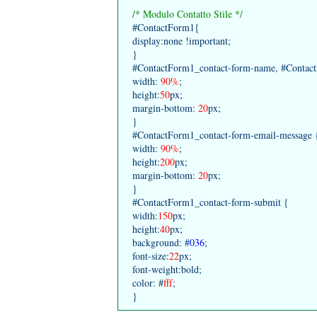
/* Modulo Contatto Stile */
#ContactForm1{
display:none !important;
}
#ContactForm1_contact-form-name, #Contact
width:
90%
;
height:
50
px;
margin-bottom:
20
px;
}
#ContactForm1_contact-form-email-message 
width:
90%
;
height:
200
px;
margin-bottom:
20
px;
}
#ContactForm1_contact-form-submit {
width:
150
px;
height:
40
px;
background: #
036
;
font-size:
22
px;
font-weight:bold;
color: #
fff
;
}