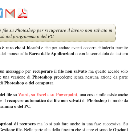
 file su Photoshop per recuperare il lavoro non salvato in
ash del programma o del PC.
 è raro che si blocchi
e che per andare avanti occorra chiuderlo tramite
Barra delle Applicazioni
o del mouse sulla
o con la scorciatoia da tastiera
recuperare il file non salvato
un messaggio per
ma questo accade solo
Photoshop
e una versione di
precedente senza nessuna azione da parte
Photoshop o del computer
 di
.
ei file
Word, su Excel e su Powerpoint
su
, una cosa simile esiste anche
recupero automatico dei file non salvati
Photoshop
e il
di
in modo da
gramma o del PC
.
opzioni di recupero
ma lo si può fare anche in una fase successiva. Su
estione file.
Opzioni
Nella parte alta della finestra che si apre ci sono le