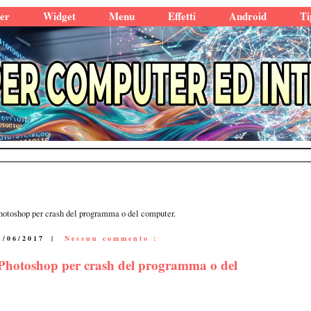
er
Widget
Menu
Effetti
Android
Ti
Photoshop per crash del programma o del computer.
1/06/2017
|
Nessun commento :
u Photoshop per crash del programma o del