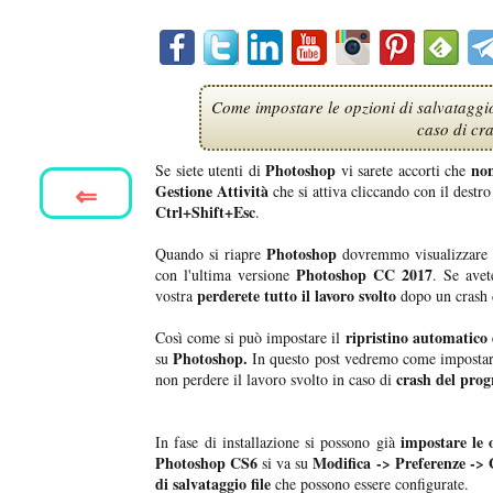
Come impostare le opzioni di salvataggio
caso di cr
Photoshop
non
Se siete utenti di
vi sarete accorti che
⇐
Gestione Attività
che si attiva cliccando con il destr
Ctrl+Shift+Esc
.
Photoshop
Quando si riapre
dovremmo visualizzare 
Photoshop CC 2017
con l'ultima versione
. Se avet
perderete tutto il lavoro svolto
vostra
dopo un crash
ripristino automatico d
Così come si può impostare il
Photoshop.
su
In questo post vedremo come impostar
crash del pro
non perdere il lavoro svolto in caso di
impostare le 
In fase di installazione si possono già
Photoshop CS6
Modifica -> Preferenze -> G
si va su
di salvataggio file
che possono essere configurate.