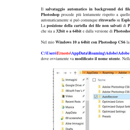
salvataggio automatico in background dei fil
Il
Photoshop
procede più lentamente rispetto a quell
ritrovarlo
Esplo
automaticamente si può comunque
su
posizione della cartella dei file non salvati
P
La
di
32bit o a 64bit
Photosh
che sia a
e dalla versione di
Windows 10 a 64bit con Photoshop CS6
Nel mio
la
C:\Users\
Ernesto
\AppData\Roaming\Adobe\Adobe 
modificato il nome utente
dove ovviamente va
.
Nella