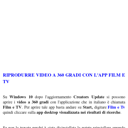
RIPRODURRE VIDEO A 360 GRADI CON L'APP FILM E
TV
Windows 10
Creators Update
Su
dopo l'aggiornamento
si possono
video a 360 gradi
aprire i
con l'applicazione che in italiano è chiamata
Film e TV
Start,
Film e Tv
. Per aprire tale app basta andare su
digitare
app desktop visualizzata nei risultati di ricerche
quindi cliccare sulla
.
Se non la trovate perché è stata disinstallata la potete reinstallare aprendo