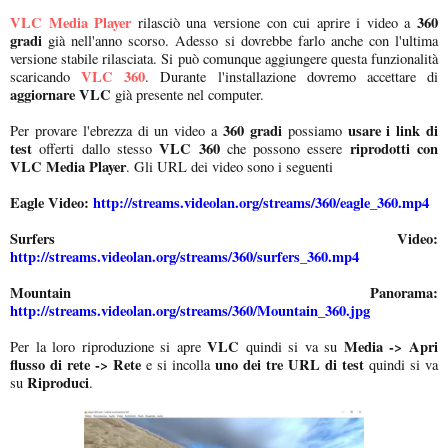
VLC Media Player
360
rilasciò una versione con cui aprire i video a
gradi
già nell'anno scorso. Adesso si dovrebbe farlo anche con l'ultima
versione stabile rilasciata. Si può comunque aggiungere questa funzionalità
VLC 360
scaricando
. Durante l'installazione dovremo accettare di
aggiornare VLC
già presente nel computer.
360 gradi
usare i link di
Per provare l'ebrezza di un video a
possiamo
test
VLC 360
riprodotti con
offerti dallo stesso
che possono essere
VLC Media Player
. Gli URL dei video sono i seguenti
Eagle Video:
http://streams.videolan.org/streams/360/eagle_360.mp4
Surfers Video:
http://streams.videolan.org/streams/360/surfers_360.mp4
Mountain Panorama:
http://streams.videolan.org/streams/360/Mountain_360.jpg
VLC
Media -> Apri
Per la loro riproduzione si apre
quindi si va su
flusso di rete -> Rete
uno dei tre URL di test
e si incolla
quindi si va
Riproduci
su
.