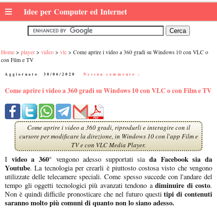
≡
Idee per Computer ed Internet
Home
player
video
vlc
Come aprire i video a 360 gradi su Windows 10 con VLC o
con Film e TV
Aggiornato:
30/06/2020
|
Nessun commento :
Come aprire i video a 360 gradi su Windows 10 con VLC o con Film e TV
Come aprire i video a 360 gradi, riprodurli e interagire con il
cursore per modificare la direzione, in Windows 10 con l'app Film e
TV e con VLC Media Player.
video a 360°
da Facebook sia da
I
vengono adesso supportati sia
Youtube
. La tecnologia per crearli è piuttosto costosa visto che vengono
utilizzate delle telecamere speciali. Come spesso succede con l'andare del
diminuire di costo
tempo gli oggetti tecnologici più avanzati tendono a
.
tipi di contenuti
Non è quindi difficile pronosticare che nel futuro questi
saranno molto più comuni di quanto non lo siano adesso.