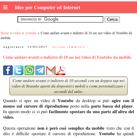
≡
Idee per Computer ed Internet
Home
video
youtube
Come andare avanti o indietro di 10 sec nei video di Youtube da
mobile.
Aggiornato:
13/02/2017
|
Nessun commento :
Come andare avanti o indietro di 10 sec nei video di Youtube da mobile.
Come andare avanti o indietro di 10 secondi con un doppio tap nei
video di Youtube aperti da dispositivi mobili e come personalizzare i
secondi del salto.
Youtube
agire con il
Quando si apre un video di
da desktop si può
mouse sul cursore di riproduzione
parte bassa del player
posto nella
.
facilmente spostare da una parte all'altra del
In questo modo ci si può
video.
non è però così semplice da mobile
Questa operazione
visto che con il
Youtube
dito è difficile spostare il cursore di riproduzione.
ha quindi