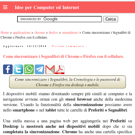
≡
Idee per Computer ed Internet
Home
applicazione
chrome
firefox
smartphone
Come sincronizzare i Segnalibri di
Chrome e Firefox con il cellulare.
Aggiornato:
16/12/2016
|
Nessun commento :
Come sincronizzare i Segnalibri di Chrome e Firefox con il cellulare.
Come sincronizzare i Segnalibri, la Cronologia e le password di
Chrome e Firefox tra desktop e mobile.
I dispositivi mobili stanno diventando sempre più simili ai computer e la
stessi browser
navigazione avviene ormai con gli
anche della medesima
sincronizzazione
versione. Usando la funzionalità della
possiamo avere
smartphone
tablet
Preferiti
o Segnalibri
nello
o nel
tutte le cartelle di
.
Preferiti
Una stella messa a una pagina web per aggiungerla nei
su
Desktop
mostrerà anche nei dispositivi mobili
la
dopo che si sia
completata la sincronizzazione
Chrome
.
ha anche una cartella specifica