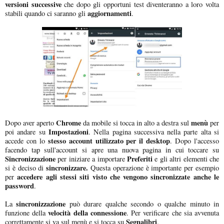
versioni successive
che dopo gli opportuni test diventeranno a loro volta
aggiornamenti
stabili quando ci saranno gli
.
Chrome
menù
Dopo aver aperto
da mobile si tocca in alto a destra sul
per
Impostazioni
poi andare su
. Nella pagina successiva nella parte alta si
stesso account utilizzato per il desktop
accede con lo
. Dopo l'accesso
facendo tap sull'account si apre una nuova pagina in cui toccare su
Sincronizzazione
Preferiti
per iniziare a importare
e gli altri elementi che
sincronizzare.
si è deciso di
Questa operazione è importante per esempio
accedere agli stessi siti visto che vengono sincronizzate anche le
per
password
.
sincronizzazione
La
può durare qualche secondo o qualche minuto in
velocità della connessione
funzione della
. Per verificare che sia avvenuta
Segnalibri
correttamente si va sul menù e si tocca su
.