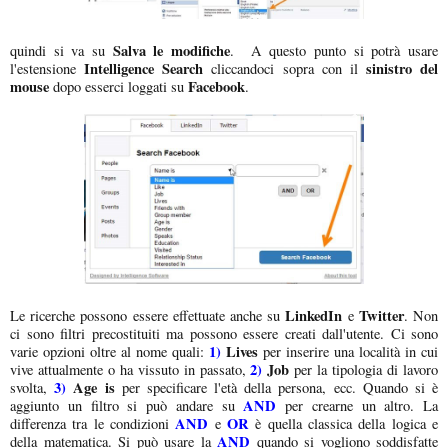
Salva le modifiche
quindi si va su
. A questo punto si potrà usare
Intelligence Search
sinistro del
l'estensione
cliccandoci sopra con il
mouse
Facebook
dopo esserci loggati su
.
LinkedIn
Twitter
Le ricerche possono essere effettuate anche su
e
. Non
ci sono filtri precostituiti ma possono essere creati dall'utente. Ci sono
1)
Lives
varie opzioni oltre al nome quali:
per inserire una località in cui
2)
Job
vive attualmente o ha vissuto in passato,
per la tipologia di lavoro
3)
Age is
svolta,
per specificare l'età della persona, ecc. Quando si è
AND
aggiunto un filtro si può andare su
per crearne un altro. La
AND
OR
differenza tra le condizioni
e
è quella classica della logica e
AND
della matematica. Si può usare la
quando si vogliono soddisfatte