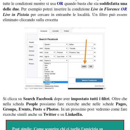
OR
soddisfatta una
tutte le condizioni mentre si usa
quando basta che sia
delle due
Live in Florence
OR
. Per esempio potrei inserire la condizione
Live in Pistoia
per cercare in entrambe le località. Un filtro può essere
eliminato cliccando sulla crocetta
Search Facebook
impostato tutti i filtri
Si clicca su
dopo aver
. Oltre che
People
Pages,
nella scheda
possiamo fare ricerche anche nelle schede
Groups, Events, Posts e Photos
. In un prossimo post vedremo come fare
Twitter
LinkedIn.
ricerche simili anche su
e su
Post simile:
Come scoprire chi ci toglie l'amicizia su