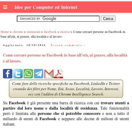
≡
Idee per Computer ed Internet
Home
chrome
estensioni
facebook
ricerca
Come cercare persone su Facebook in
base all'età, al genere, alla località e al lavoro.
Aggiornato:
10/10/2016
|
Nessun commento :
Come cercare persone su Facebook in base all'età, al genere, alla località
e al lavoro.
Come fare delle ricerche specifiche su Facebook, LinkedIn e Twitter
creando dei filtri per Nome, Età, Sesso, Località, Lavoro, Interessi,
ecc con l'addon di Chrome Intelligence Search.
Facebook
trovare utenti a
Su
è già presente una barra di ricerca con cui
partire dal loro nome e dalla località di residenza
. Tale funzionalità
persone che si potrebbe conoscere
però è limitata alle
e non a tutto il
Facebook
miliardo di utenti di
e neppure alle decine di milioni di utenti
italiani.