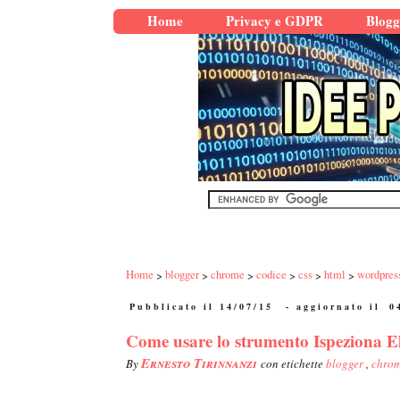
Home
Privacy e GDPR
Blogg
Home
blogger
chrome
codice
css
html
wordpres
Pubblicato il 14/07/15
- aggiornato il
0
Come usare lo strumento Ispeziona 
Ernesto Tirinnanzi
By
con etichette
blogger
,
chro