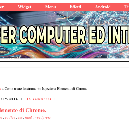
er
Widget
Menu
Effetti
Android
Ti
s
Come usare lo strumento Ispeziona Elemento di Chrome.
4/09/2016
|
15 commenti :
Elemento di Chrome.
me
,
codice
,
css
,
html
,
wordpress