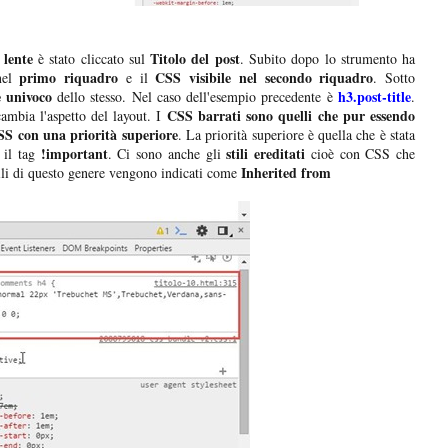
 lente
Titolo del post
è stato cliccato sul
. Subito dopo lo strumento ha
primo riquadro
CSS visibile nel secondo riquadro
nel
e il
. Sotto
e univoco
h3.post-title
dello stesso. Nel caso dell'esempio precedente è
.
CSS barrati sono quelli che pur essendo
mbia l'aspetto del layout. I
CSS con una priorità superiore
. La priorità superiore è quella che è stata
!important
stili ereditati
 il tag
. Ci sono anche gli
cioè con CSS che
Inherited from
tili di questo genere vengono indicati come