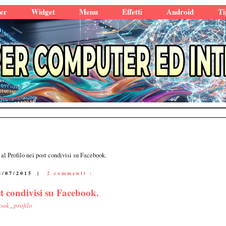
er
Widget
Menu
Effetti
Android
Ti
 al Profilo nei post condivisi su Facebook.
4/07/2015
|
2 commenti :
st condivisi su Facebook.
book
,
profilo