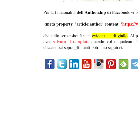
dell'Authorship di Facebook
Per la funzionalità
vi b
<meta property='article:author' content='
https://
p
che nello screenshot è stata
evidenziata di giallo
. Al
salvato il template
aver
quando voi o qualcun alt
cliccandoci sopra gli utenti potranno seguirvi.