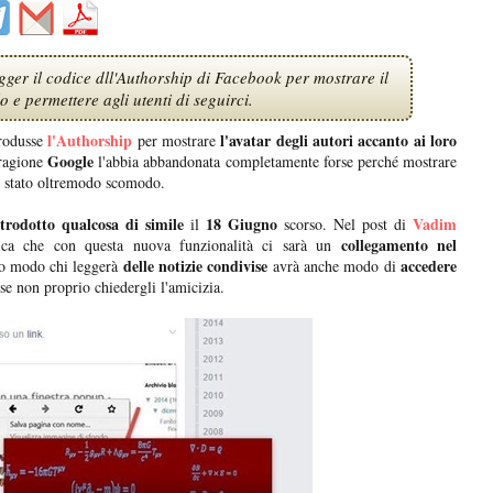
er il codice dll'Authorship di Facebook per mostrare il
lo e permettere agli utenti di seguirci.
l'Authorship
l'avatar degli autori accanto ai loro
rodusse
per mostrare
Google
 ragione
l'abbia abbandonata completamente forse perché mostrare
be stato oltremodo scomodo.
ntrodotto qualcosa di simile
18 Giugno
Vadim
il
scorso. Nel post di
collegamento nel
ica che con questa nuova funzionalità ci sarà un
delle notizie condivise
accedere
to modo chi leggerà
avrà anche modo di
se non proprio chiedergli l'amicizia.