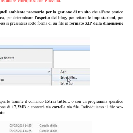
installare Wordpress con FileZilla
.
quell'ambiente necessario per la gestione di un sito
che all'atto pratico
ca
l'aspetto del blog,
impostazioni
, per determinare
per settare le
, per
ess
formato ZIP della dimensione
si presenterà sotto forma di un file in
Estrai tutto…
prirlo tramite il comando
o con un programma specifico
17,3MB
sia cartelle sia file.
wp-
ione di
e conterrà
Individuiamo il file
ato