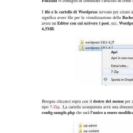
FileZilla
vi consiglio di consultare l'articolo su come
file e le cartelle di Wordpress
I
servono per creare
Bache
significa avere file per la visualizzazione della
Editor con cui scrivere i post
Wordpr
avere un
, ecc.
6,5MB
.
destro del mouse
Bisogna cliccarci sopra con il
per a
7-Zip
tipo
. La cartella scompattata avrà una dimens
config-sample.php
l'unico a essere modific
che sarà