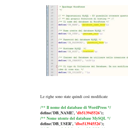
Le righe sono state quindi così modificate
** Il nome del database di WordPress */
/
define('DB_NAME', '
db513945526
');
/** Nome utente del database MySQL */
define('DB_USER', '
dbo513945526
');