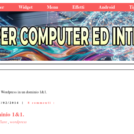
er
Widget
Menu
Effetti
Android
Ti
 Wordpress in un dominio 1&1.
5/02/2014
|
8 commenti :
minio 1&1.
llare
,
wordpress