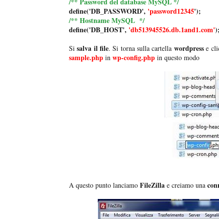
/** Password del database MySQL */
define('DB_PASSWORD',
'password12345
');
/** Hostname MySQL */
define('DB_HOST',
'db513945526.db.1and1.com'
)
salva il file
wordpress
Si
. Si torna sulla cartella
e cl
sample.php
wp-config.php
in
in questo modo
FileZilla
conn
A questo punto lanciamo
e creiamo una