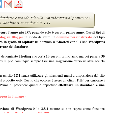
atabase e usando FileZilla. Un videotutorial pratico con
 di Wordpress su un dominio 1&1.
 euro l'anno più IVA
6 euro il primo anno.
pagando solo
Questi tipi di
blog su Blogger
dominio personalizzato
in modo da avere un
del tipo
ò in grado di ospitare
self-hosted con il CMS Wordpress
un dominio
creare dei database
.
Hosting
10 euro
30
tto denominato
che costa
il primo anno ma poi passa a
migrazione
rti si può comunque sempre fare una
verso un'altra società
1&1
n un sito
senza utilizzare gli strumenti messi a disposizione dal sito
client FTP per caricare i
el prodotto web. Quello che occorre è avere un
effettuare un download e una
Prima di procedere quindi è opportuno
ress in italiano
-
ersione di Wordpress è la 3.8.1
mentre se non sapete come funziona