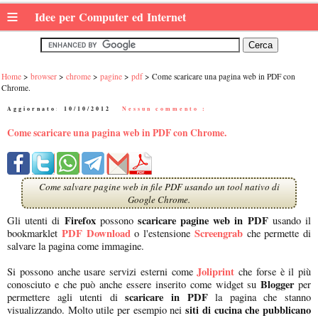
≡
Idee per Computer ed Internet
Home
browser
chrome
pagine
pdf
Come scaricare una pagina web in PDF con
Chrome.
Aggiornato:
10/10/2012
|
Nessun commento :
Come scaricare una pagina web in PDF con Chrome.
Come salvare pagine web in file PDF usando un tool nativo di
Google Chrome.
Firefox
scaricare pagine web in PDF
Gli utenti di
possono
usando il
PDF Download
Screengrab
bookmarklet
o l'estensione
che permette di
salvare la pagina come immagine.
Joliprint
Si possono anche usare servizi esterni come
che forse è il più
Blogger
conosciuto e che può anche essere inserito come widget su
per
scaricare in PDF
permettere agli utenti di
la pagina che stanno
siti di cucina che pubblicano
visualizzando. Molto utile per esempio nei