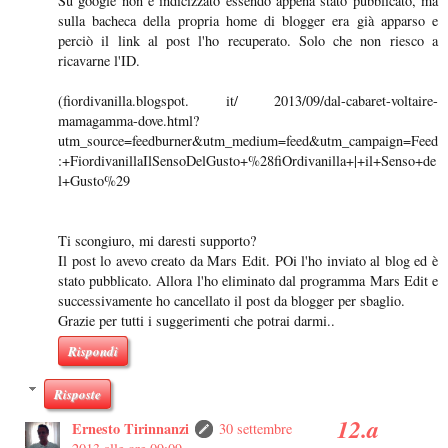
Su google non è indicizzato essendo appena stato pubblicato, ma
sulla bacheca della propria home di blogger era già apparso e
perciò il link al post l'ho recuperato. Solo che non riesco a
ricavarne l'ID.
(fiordivanilla.blogspot. it/ 2013/09/dal-cabaret-voltaire-
mamagamma-dove.html?
utm_source=feedburner&utm_medium=feed&utm_campaign=Feed
:+FiordivanillaIlSensoDelGusto+%28fiOrdivanilla+|+il+Senso+de
l+Gusto%29
Ti scongiuro, mi daresti supporto?
Il post lo avevo creato da Mars Edit. POi l'ho inviato al blog ed è
stato pubblicato. Allora l'ho eliminato dal programma Mars Edit e
successivamente ho cancellato il post da blogger per sbaglio.
Grazie per tutti i suggerimenti che potrai darmi..
Rispondi
Risposte
Ernesto Tirinnanzi
30 settembre