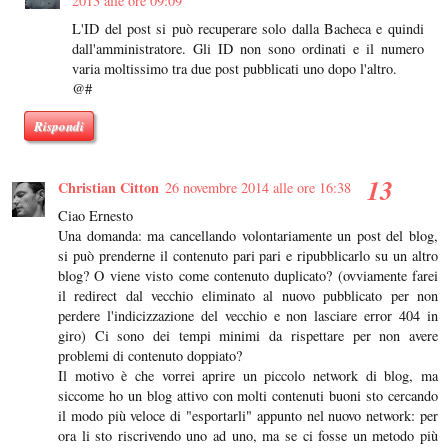
2013 alle ore 09:09
L'ID del post si può recuperare solo dalla Bacheca e quindi
dall'amministratore. Gli ID non sono ordinati e il numero
varia moltissimo tra due post pubblicati uno dopo l'altro.
@#
Rispondi
Christian Citton
26 novembre 2014 alle ore 16:38
Ciao Ernesto
Una domanda: ma cancellando volontariamente un post del blog,
si può prenderne il contenuto pari pari e ripubblicarlo su un altro
blog? O viene visto come contenuto duplicato? (ovviamente farei
il redirect dal vecchio eliminato al nuovo pubblicato per non
perdere l'indicizzazione del vecchio e non lasciare error 404 in
giro) Ci sono dei tempi minimi da rispettare per non avere
problemi di contenuto doppiato?
Il motivo è che vorrei aprire un piccolo network di blog, ma
siccome ho un blog attivo con molti contenuti buoni sto cercando
il modo più veloce di "esportarli" appunto nel nuovo network: per
ora li sto riscrivendo uno ad uno, ma se ci fosse un metodo più