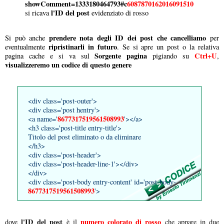
showComment=1333180464793
#c
6087870162016091510
l'ID del post
si ricava
evidenziato di rosso
prendere nota degli ID dei post che cancelliamo
Si può anche
per
ripristinarli in futuro
eventualmente
. Se si apre un post o la relativa
Sorgente pagina
Ctrl+U
pagina cache e si va sul
pigiando su
,
visualizzeremo un codice di questo genere
<div class='post-outer'>
<div class='post hentry'>
8677317519561508993
<a name='
'></a>
<h3 class='post-title entry-title'>
Titolo del post eliminato o da eliminare
</h3>
<div class='post-header'>
<div class='post-header-line-1'></div>
</div>
<div class='post-body entry-content' id='post-body-
8677317519561508993
'>
l'ID del post
numero colorato di rosso
dove
è il
che appare in due