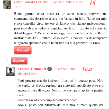
Dario Ernesto Devigus
12 gennaio 2016 alle ore
11:31
Buon giorno, circa mezz'ora or sono mentre scrivevo un
commento che dovrebbe essere trasformato in libro,"forse per mio
errore,cancellai circa tre ore di lavoro che piango maledendomi,
pensando di non vedere completato un lavoro iniziato col cuore in
data-Maggio 2015 e ripreso oggi alle ore"circa le sette di
mattina"data-12 01 2016: Posso avere la possibilità di recupero?
Ringrazio sperando che la buon fine sia mia propizia! "Grazie
Rispondi
Risposte
Ernesto Tirinnanzi
12 gennaio 2016
alle ore 11:40
Puoi provare usando i sistemi illustrati in questo post. Non
ho capito se il post perduto era stato già pubblicato o se era
ancora in fase di bozza. Nel primo caso puoi aprire la pagina
cache
cache:www.ideepercomputeredinternet.com
dove al posto dell'indirizzo del mio blog ci metti quello del