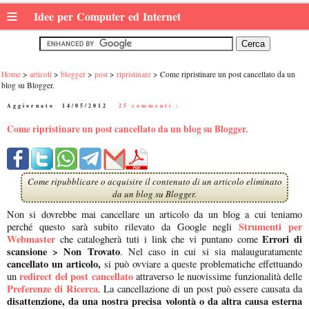
≡
Idee per Computer ed Internet
Home
articoli
blogger
post
ripristinare
Come ripristinare un post cancellato da un
blog su Blogger.
Aggiornato:
14/05/2012
|
25 commenti :
Come ripristinare un post cancellato da un blog su Blogger.
Come ripubblicare o acquisire il contenuto di un articolo eliminato
da un blog su Blogger.
Non si dovrebbe mai cancellare un articolo da un blog a cui teniamo
Strumenti per
perché questo sarà subito rilevato da Google negli
Webmaster
Errori di
che catalogherà tuti i link che vi puntano come
scansione > Non Trovato
. Nel caso in cui si sia malauguratamente
cancellato un articolo,
si può ovviare a queste problematiche effettuando
redirect del post cancellato
un
attraverso le nuovissime funzionalità delle
Preferenze di Ricerca
. La cancellazione di un post può essere causata da
disattenzione, da una nostra precisa volontà o da altra causa esterna