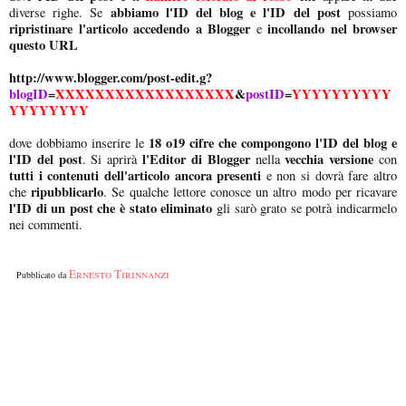
abbiamo l'ID del blog e l'ID del post
diverse righe. Se
possiamo
ripristinare l'articolo accedendo a Blogger
incollando nel browser
e
questo URL
http://www.blogger.com/post-edit.g?
blogID
=
XXXXXXXXXXXXXXXXXX
&
postID
=
YYYYYYYYYY
YYYYYYYY
18 o19 cifre che compongono l'ID del blog e
dove dobbiamo inserire le
l'ID del post
l'Editor di Blogger
vecchia versione
. Si aprirà
nella
con
tutti i contenuti dell'articolo ancora presenti
e non si dovrà fare altro
ripubblicarlo
che
. Se qualche lettore conosce un altro modo per ricavare
l'ID di un post che è stato eliminato
gli sarò grato se potrà indicarmelo
nei commenti.
Ernesto Tirinnanzi
Pubblicato da