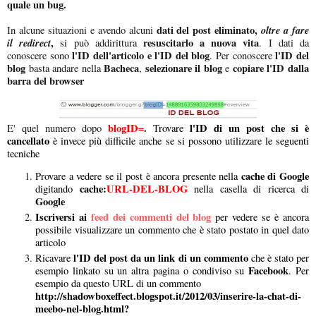
quale un bug.
dati del post eliminato,
oltre a fare
In alcune situazioni e avendo alcuni
il redirect
,
resuscitarlo a nuova vita
si può addirittura
. I dati da
l'ID dell'articolo e l'ID del blog
l'ID del
conoscere sono
. Per conoscere
blog
Bacheca
selezionare il blog
copiare l'ID dalla
basta andare nella
,
e
barra del browser
blogID=
.
l'ID di un post che si è
E' quel numero dopo
Trovare
cancellato
è invece più difficile anche se si possono utilizzare le seguenti
tecniche
cache di Google
Provare a vedere se il post è ancora presente nella
cache:
URL-DEL-BLOG
digitando
nella casella di ricerca di
Google
Iscriversi ai
feed dei commenti del blog
per vedere se è ancora
possibile visualizzare un commento che è stato postato in quel dato
articolo
l'ID del post da un link di un commento
Ricavare
che è stato per
Facebook
esempio linkato su un altra pagina o condiviso su
. Per
esempio da questo URL di un commento
http://shadowboxeffect.blogspot.it/2012/03/inserire-la-chat-di-
meebo-nel-blog.html?