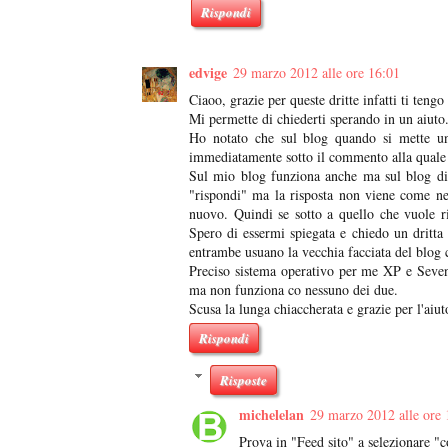
Rispondi
edvige
29 marzo 2012 alle ore 16:01
Ciaoo, grazie per queste dritte infatti ti tengo
Mi permette di chiederti sperando in un aiuto.
Ho notato che sul blog quando si mette un 
immediatamente sotto il commento alla quale 
Sul mio blog funziona anche ma sul blog di 
"rispondi" ma la risposta non viene come ne
nuovo. Quindi se sotto a quello che vuole ri
Spero di essermi spiegata e chiedo un dritta
entrambe usuano la vecchia facciata del blog
Preciso sistema operativo per me XP e Seven
ma non funziona co nessuno dei due.
Scusa la lunga chiaccherata e grazie per l'aiut
Rispondi
Risposte
michelelan
29 marzo 2012 alle ore 
Prova in "Feed sito" a selezionare "c