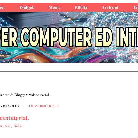
er
Widget
Menu
Effetti
Android
Ti
icerca di Blogger: videotutorial.
4/05/2012
|
10 commenti :
deotutorial.
ca
,
seo
,
video