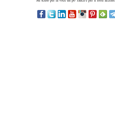
Mi scuso per la voce un po' rauca e per il forte accento 