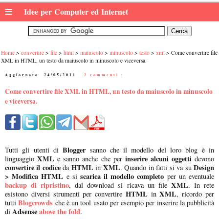
≡
Idee per Computer ed Internet
Home
convertire
file
html
maiuscolo
minuscolo
testo
xml
Come convertire file
XML in HTML, un testo da maiuscolo in minuscolo e viceversa.
Aggiornato:
24/05/2011
|
2 commenti :
Come convertire file XML in HTML, un testo da maiuscolo in minuscolo
e viceversa.
Blogger
Tutti gli utenti di
sanno che il modello del loro blog è in
XML
inserire alcuni oggetti
linguaggio
e sanno anche che per
devono
convertire il codice
HTML
XML
Design
da
in
. Quando in fatti si va su
> Modifica HTML
scarica il modello completo
e si
per un eventuale
backup di ripristino
XML
, dal download si ricava un file
. In rete
HTML
XML
esistono diversi strumenti per convertire
in
, ricordo per
Blogcrowds
tutti
che è un tool usato per esempio per inserire la pubblicità
Adsense
above the fold
di
.