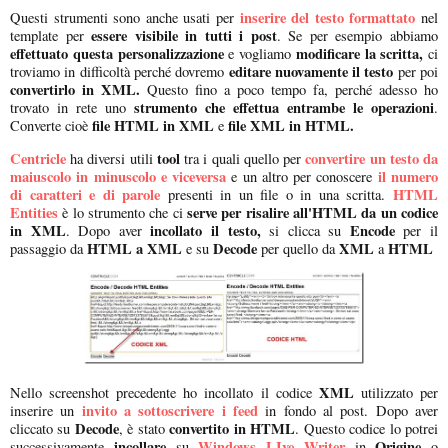
inserire del testo formattato
Questi strumenti sono anche usati per
nel
essere visibile in tutti i post
template per
. Se per esempio abbiamo
effettuato questa personalizzazione
modificare la scritta,
e vogliamo
ci
editare nuovamente il testo
troviamo in difficoltà perché dovremo
per poi
convertirlo in XML.
Questo fino a poco tempo fa, perché adesso ho
strumento che effettua entrambe le operazioni
trovato in rete uno
.
file HTML in XML
file XML in HTML.
Converte cioè
e
Centricle
tool
convertire un testo da
ha diversi utili
tra i quali quello per
maiuscolo in minuscolo e viceversa
il numero
e un altro per conoscere
di caratteri e di parole
HTML
presenti in un file o in una scritta.
Entities
serve per risalire all'HTML da un codice
è lo strumento che ci
in XML
incollato il testo,
Encode
. Dopo aver
si clicca su
per il
HTML a XML
Decode
XML
HTML
passaggio da
e su
per quello da
a
XML
Nello screenshot precedente ho incollato il codice
utilizzato per
invito a sottoscrivere i feed
inserire un
in fondo al post. Dopo aver
Decode
convertito in HTML
cliccato su
, è stato
. Questo codice lo potrei
incollare
Windows LIve Writer
Origine
successivamente
su
in
o