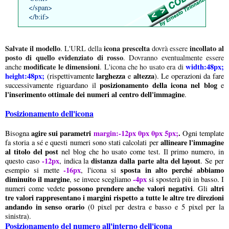
</span>
</b:if>
Salvate il modello
icona prescelta
incollato al
. L'URL della
dovrà essere
posto di quello evidenziato di rosso
. Dovranno eventualmente essere
modificate le dimensioni
width:48px;
anche
. L'icona che ho usato era di
height:48px;
larghezza
altezza
(rispettivamente
e
). Le operazioni da fare
posizionamento della icona nel blog
successivamente riguardano il
e
l'inserimento ottimale dei numeri al centro dell'immagine
.
Posizionamento dell'icona
agire sui parametri
margin:-12px 0px 0px 5px;
.
Bisogna
Ogni template
allineare l'immagine
fa storia a sé e questi numeri sono stati calcolati per
al titolo del post
nel blog che ho usato come test. Il primo numero, in
-12px
distanza dalla parte alta del layout
questo caso
, indica la
. Se per
-16px
sposta in alto perché abbiamo
esempio si mette
, l'icona si
diminuito il margine
-4px
, se invece scegliamo
si sposterà più in basso. I
possono prendere anche valori negativi
altri
numeri come vedete
. Gli
tre valori rappresentano i margini rispetto a tutte le altre tre direzioni
andando in senso orario
(0 pixel per destra e basso e 5 pixel per la
sinistra).
Posizionamento del numero all'interno dell'icona