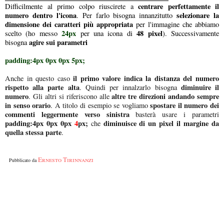
centrare perfettamente il
Difficilmente al primo colpo riuscirete a
numero dentro l'icona
selezionare la
. Per farlo bisogna innanzitutto
dimensione dei caratteri
più appropriata
per l'immagine che abbiamo
24px
48 pixel
scelto (ho messo
per una icona di
). Successivamente
agire sui parametri
bisogna
padding:4px 0px 0px 5px;
il primo valore indica la distanza del numero
Anche in questo caso
rispetto alla parte alta
diminuire il
. Quindi per innalzarlo bisogna
numero
altre tre direzioni andando sempre
. Gli altri si riferiscono alle
in senso orario
spostare il numero dei
. A titolo di esempio se vogliamo
commenti leggermente verso sinistra
basterà usare i parametri
padding:4px 0px 0px
4
px;
diminuisce di un pixel il margine da
che
quella stessa parte
.
Ernesto Tirinnanzi
Pubblicato da