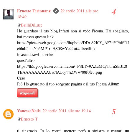
Ernesto Tirinnanzi
29 aprile 2011 alle ore
18:49
@
BrilliDiLuce
Ho guardato il tuo blog.Infatti non si vede l'icona. Hai sbagliato,
hai messo questo link
https://picasaweb.google.com/lh/photo/DDxA2I0Y_AF5cYPbf6RJ
e6laK1-mYb5MP1rnHS08wYc?feat=directlink
invece dovevi inserire
quest'altro
https://lh5.googleusercontent.com/_PSLYv9AZuMQ/TbrnSkBE8
TI/AAAAAAAAAUw/lAU6j44iZWw/88f0fe3.png
Ciao
P.S Ho guardato il tuo sorgente pagina e il tuo Picasa Album
Rispondi
VanessaNails
29 aprile 2011 alle ore 19:14
@
Ernesto T.
ti ringrazio. Io lo vorrei mettere però a sinistra e magari un