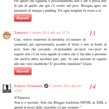
Per quello che riguarda il posizionamento non è che ti possa dire
di più di quello che già c'è scritto nel post. Bisogna agire sui
parametri di margin e padding. Poi ogni template fa storia a sé.
Rispondi
Tamerice
5 ottobre 2011 alle ore 12:23
Ciao, volevo rimuovere la nuvoletta col numero di
commenti per riposizionarla accanto al titolo e non in fondo al
post. Solo che cercando: <b:includable id='post' var='post' di
seguito non c'è un testo uguale al codice che ci hai dato e presumo
che anch'io abbia incollato pari, pari. Si sarà spostato in seguito
alle mie varie modifiche? E' possibile rimediare? Grazie
Rispondi
Ernesto Tirinnanzi
5 ottobre 2011 alle ore
13:53
@Tamerice
Non si è spostato. Solo che Blogger trasforma l'HTML in XML e
quindi al posto delle virgolette c'è per esempio "