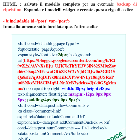
HTML
salvate il modello completo
backup di
e
per un eventuale
ripristino
Espandete i modelli widget
cercate questa riga
.
e
di codice
<b:includable id='post' var='post'>
Immediatamente sotto incollate quest'altro codice
<b:if cond='data:blog.pageType !=
&quot;static_page&quot;'>
24px
<span style='font-size:
; background:
https://blogger.googleusercontent.com/img/b/R2
url(
9vZ2xl/AVvXsEju_UJK7kThYE3V3lN82SM0zZoy
d6cC0aq4NlEewaGR6ZKW2vYJdC3Jw0n3GlD1S
Qa8sfc7qjOqDiI7x0ln1iBcXP9w4NLy18ugUSRaP
u6SNkzMH8ClMqSLNnXyB7ydekx4Jjzk0G5gMm
uo/
width:48px; height:48px;
) no-repeat top right;
margin:-12px 0px 0px
text-align:center; float:right;
5px;
padding:4px 0px 0px 5px;
'>
<b:if cond='data:post.allowComments'>
<a class='comment-link'
expr:href='data:post.addCommentUrl'
expr:onclick='data:post.addCommentOnclick'><b:if
cond='data:post.numComments == 1'>1 <b:else/>
<data:post.numComments/></b:if></a>
</b:if>