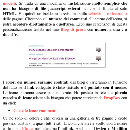
modelli
installazione molto semplice che
. Si tratta di una modalità di
non ha bisogno di file javascript esterni
ma che si limita al solo
HTML
. Ha quindi un incidenza bassissima sulla
velocità di caricamento
numero dei commenti
delle pagine. Cliccando sul
all'interno dell'icona, si
accedere direttamente a quell'area
potrà
. Ecco uno screenshot di questa
Blog di prova
numeri a una e a
personalizzazione testata nel mio
con
due cifre
colori dei numeri saranno ereditati dal blog
I
e varieranno in funzione
il link collegato è stato visitato o è puntato con il mouse
del fatto se
.
piccola
Le icone potranno essere personalizzate. Ho postato in rete una
raccolta di icone
DropBox
adatte alla bisogna che potete scaricare da
con
un click
Cartella icone commenti
-
Ce ne sono di colori e stili diversi in una galleria di tre pagine e credo
possano adattarsi a quasi tutti i siti. L'icona che avrete scelto dovrà essere
Picasa
l'hotlink
Design > Modifica
caricata su
per ottenerne
. Andate su