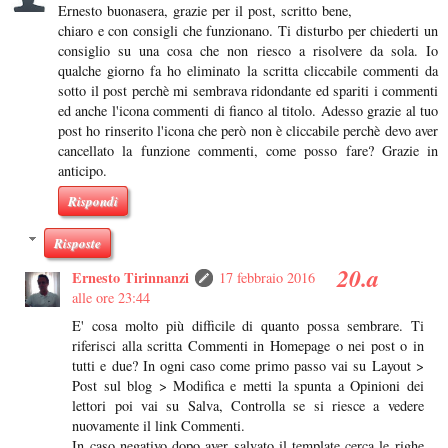
Ernesto buonasera, grazie per il post, scritto bene,
chiaro e con consigli che funzionano. Ti disturbo per chiederti un
consiglio su una cosa che non riesco a risolvere da sola. Io
qualche giorno fa ho eliminato la scritta cliccabile commenti da
sotto il post perchè mi sembrava ridondante ed spariti i commenti
ed anche l'icona commenti di fianco al titolo. Adesso grazie al tuo
post ho rinserito l'icona che però non è cliccabile perchè devo aver
cancellato la funzione commenti, come posso fare? Grazie in
anticipo.
Rispondi
Risposte
Ernesto Tirinnanzi
17 febbraio 2016
alle ore 23:44
E' cosa molto più difficile di quanto possa sembrare. Ti
riferisci alla scritta Commenti in Homepage o nei post o in
tutti e due? In ogni caso come primo passo vai su Layout >
Post sul blog > Modifica e metti la spunta a Opinioni dei
lettori poi vai su Salva, Controlla se si riesce a vedere
nuovamente il link Commenti.
In caso negativo dopo aver salvato il template cerca le righe