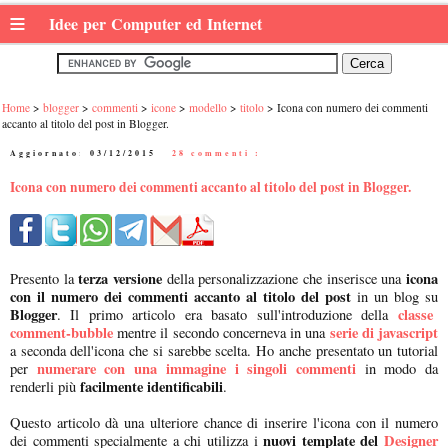
≡
Idee per Computer ed Internet
Home
blogger
commenti
icone
modello
titolo
Icona con numero dei commenti
accanto al titolo del post in Blogger.
Aggiornato:
03/12/2015
|
28 commenti :
Icona con numero dei commenti accanto al titolo del post in Blogger.
terza versione
icona
Presento la
della personalizzazione che inserisce una
con il numero dei commenti
accanto al titolo del post
in un blog su
Blogger
classe
. Il primo articolo era basato sull'introduzione della
comment-bubble
serie di javascript
mentre il secondo concerneva in una
a seconda dell'icona che si sarebbe scelta. Ho anche presentato un tutorial
numerare con una immagine i singoli commenti
per
in modo da
facilmente identificabili
renderli più
.
Questo articolo dà una ulteriore chance di inserire l'icona con il numero
nuovi template del
Designer
dei commenti specialmente a chi utilizza i