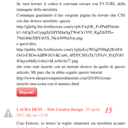
Se vuoi trovare il codice ti conviene cercare con F3 l'URL della
immagine della nuvoletta.
Comunque guardando il tuo sorgente pagina ho trovato due CSS
con due diverse nuvolette, questa
http://gfeibg.blu.livefilestore.com/y1p9cVwjOE_FvfPu6Pfdz4e-
k3-AlOgTszUypqlJjGHYSHarSgTWuCk1V95_RgZihTPlo-
79uG46ktXRYzb5X_NkA/b99m5on.png
e quest'altra
http://public.blu.livefilestore.com/y1p4jsEcyWGgFNHqh2Rx0Or
OsGvFXOwAdBWJ63vKCm6i_4PDTCMJzTk71PSzV_PcQYt85
8Oqxxr6hfly1c4m1vhLw/bivlu77.png
che sono stati inserite con un metodo diverso da quello di questo
articolo. Mi pare che tu abbia seguito questo tutorial
http://www.ideepercomputeredinternet.com/2010/01/come-
inserire-una-icona-con-il-numero.html
Rispondi
LAURA DENU - Web Creative Design
29 aprile
2012 alle ore 13:26
Ciao Ernesto, io invece la voglio rimuovere sta nuvoletta accanto