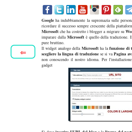
Google
ha indubbiamente la supremazia sulle personal
ricordare il successo sempre crescente della piattafor
Microsoft
Wor
che ha costretto i blogger a migrare su
Microsoft
imparare dalla
è quello della traduzione. I
pure bruttino.
Microsoft
funzione di 
Il widget analogo della
ha la
⇐
scegliere la lingua di traduzione
Pagina av
se si va
non conoscendo il nostro idioma. Per l'installazion
gadget
inserire l'URL del blog
lingua del nost
Si deve
e la