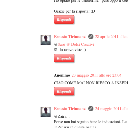
Ho optato per le bandierine.. purtroppo il col
Grazie per la risposta! :D
Rispondi
Ernesto Tirinnanzi
28 aprile 2011 alle 
@
Sarù @ Dolci Creativi
Sì, lo avevo visto :)
Rispondi
Anonimo
23 maggio 2011 alle ore 23:04
CIAO COME MAI NON RIESCO A INSER
Rispondi
Ernesto Tirinnanzi
24 maggio 2011 alle
@Zaira...
Forse non hai seguito bene le indicazioni. Le
1)Recarsi in questa pagina