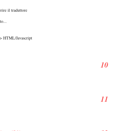
rire il traduttore
to...
t > HTML/Javascript