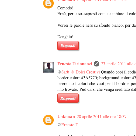
Comodo!
Ernè, per caso..sapresti come cambiare il colo
Vorrei le parole nere su sfondo bianco, per d
Denghiu!
Rispondi
Ernesto Tirinnanzi
27 aprile 2011 alle 
@
Sarù @ Dolci Creativi
Quando copi il codic
border-color: #3A5770; background-color: 
inserendo i colori che vuoi per il bordo e pe
l'ho trovato. Può darsi che venga ereditato da
Rispondi
Unknown
28 aprile 2011 alle ore 18:37
@
Ernesto T.