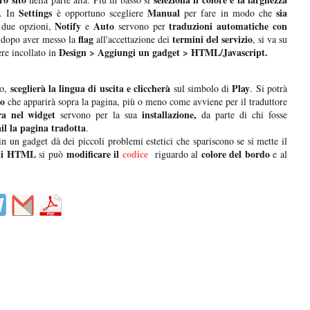
Settings
Manual
sia
a. In
è opportuno scegliere
per fare in modo che
Notify
Auto
traduzioni automatiche con
e due opzioni,
e
servono per
flag
termini del servizio
 dopo aver messo la
all'accettazione dei
, si va su
Design > Aggiungi un gadget > HTML/Javascript.
re incollato in
sceglierà la lingua di uscita e cliccherà
Play
to,
sul simbolo di
. Si potrà
to
che apparirà sopra la pagina, più o meno come avviene per il traduttore
ra nel widget
installazione,
servono per la sua
da parte di chi fosse
l la pagina tradotta
.
in un gadget dà dei piccoli problemi estetici che spariscono se si mette il
 di HTML
modificare il
codice
colore del bordo
si può
riguardo al
e al