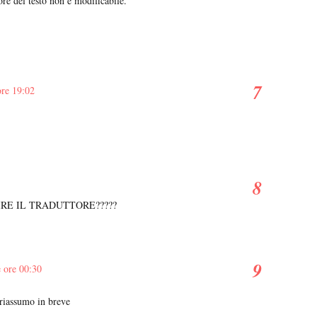
ore del testo non è modificabile.
ore 19:02
IRE IL TRADUTTORE?????
 ore 00:30
 riassumo in breve