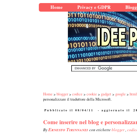
Home
Privacy e GDPR
Blogg
Home
blogger
codice
cookie
gadget
google
html
personalizzare il traduttore della Microsoft.
Pubblicato il 08/04/11
- aggiornato il
2
Come inserire nel blog e personalizzar
Ernesto Tirinnanzi
By
con etichette
blogger
,
codi