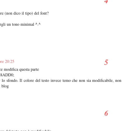
re (non dico il tipo) del font?
argli un tono minimal ^.^
ore 20:25
e modifica questa parte
#78ADD0;
r lo sfondo. Il colore del testo invece temo che non sia modificabile, non
l blog