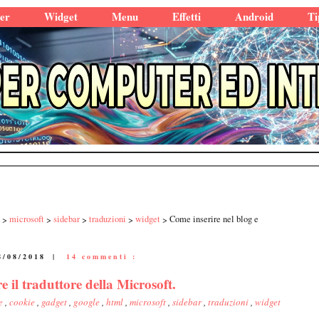
er
Widget
Menu
Effetti
Android
Ti
microsoft
sidebar
traduzioni
widget
Come inserire nel blog e
8/08/2018
|
14 commenti :
e il traduttore della Microsoft.
ce
,
cookie
,
gadget
,
google
,
html
,
microsoft
,
sidebar
,
traduzioni
,
widget