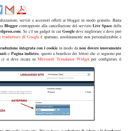
izzazioni, servizi e accessori offerti ai blogger in modo gratuito. Basta
Blogger
Live Space
ma
contrapposto alla cancellazione del servizio
della
dpress.com
Google
. Se c'è un gadget in cui
deve migliorare e dove può
traduttore di Google
l
è spartano, assolutamente non personalizzabile e
traduzione integrata con i cookie
non dovere nuovamente
in modo da
anti
Pagina indietro
o
, questo a beneficio dei lettori che ci seguono pur
Microsoft Translator Widget
e ci si deve recare su
per configurare il
ro sito
seleziona il colore e la larghezza
nella parte alta. Più in basso si