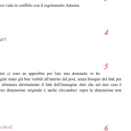
cco vada in conflitto con il regolamento Adsense.
a!!!
ntre ci sono ne approfitto per fare una domanda: io ho
ni siano già ben visibili all'interno del post, senza bisogno del link per
le eliminare direttamente il link dell'immagine dato che nel mio caso è
loro dimensione originale e anche cliccandoci sopra la dimensione non
re 08:42