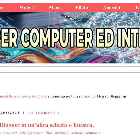
er
Widget
Menu
Effetti
Android
Ti
modello
schede
template
Come aprire tutti i link di un blog su Blogger in
4/08/2013
|
19 commenti :
 Blogger in un'altra scheda o finestra.
r
,
browser
,
collegamento
,
link
,
modello
,
schede
,
template