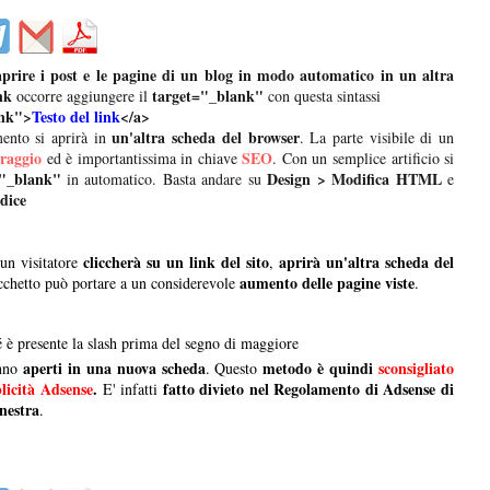
aprire i post e le pagine di un blog in modo automatico in un altra
nk
target="_blank"
occorre aggiungere il
con questa sintassi
ank">
Testo del link
</a>
un'altra scheda del browser
mento si aprirà in
. La parte visibile di un
oraggio
SEO
ed è importantissima in chiave
. Con un semplice artificio si
="_blank"
Design > Modifica HTML
in automatico. Basta andare su
e
odice
cliccherà su un link del sito
aprirà un'altra scheda del
 un visitatore
,
aumento delle pagine viste
rucchetto può portare a un considerevole
.
 è presente la slash prima del segno di maggiore
aperti in una nuova scheda
metodo è quindi
sconsigliato
nno
. Questo
licità Adsense
.
fatto divieto nel Regolamento di Adsense di
E' infatti
inestra
.