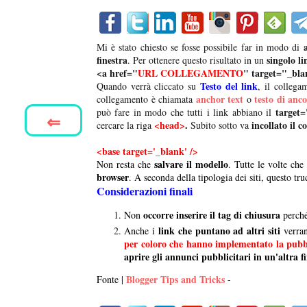
Mi è stato chiesto se fosse possibile far in modo di
finestra
singolo li
. Per ottenere questo risultato in un
<a href="
URL COLLEGAMENTO
" target="_bl
Testo del link
Quando verrà cliccato su
, il collega
anchor text
testo di anc
collegamento è chiamata
o
target
può fare in modo che tutti i link abbiano il
⇐
<head>
.
incollato il c
cercare la riga
Subito sotto va
<base target='_blank' />
salvare il modello
Non resta che
. Tutte le volte che
browser
. A seconda della tipologia dei siti, questo t
Considerazioni finali
occorre inserire il tag di chiusura
Non
perché
link che puntano ad altri siti
Anche i
verra
per coloro che hanno implementato la pubb
aprire gli annunci pubblicitari in un'altra f
Blogger Tips and Tricks
Fonte |
-