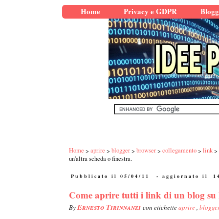
Home
Privacy e GDPR
Blogg
Home
aprire
blogger
browser
collegamento
link
un'altra scheda o finestra.
Pubblicato il 05/04/11
- aggiornato il
1
Come aprire tutti i link di un blog su
Ernesto Tirinnanzi
By
con etichette
aprire
,
blogge