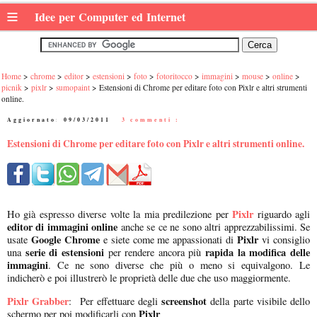
≡
Idee per Computer ed Internet
Home
chrome
editor
estensioni
foto
fotoritocco
immagini
mouse
online
picnik
pixlr
sumopaint
Estensioni di Chrome per editare foto con Pixlr e altri strumenti
online.
Aggiornato:
09/03/2011
|
3 commenti :
Estensioni di Chrome per editare foto con Pixlr e altri strumenti online.
Pixlr
Ho già espresso diverse volte la mia predilezione per
riguardo agli
editor di immagini online
anche se ce ne sono altri apprezzabilissimi. Se
Google Chrome
Pixlr
usate
e siete come me appassionati di
vi consiglio
serie di estensioni
rapida la modifica delle
una
per rendere ancora più
immagini
. Ce ne sono diverse che più o meno si equivalgono. Le
indicherò e poi illustrerò le proprietà delle due che uso maggiormente.
Pixlr Grabber
screenshot
: Per effettuare degli
della parte visibile dello
Pixlr
schermo per poi modificarli con