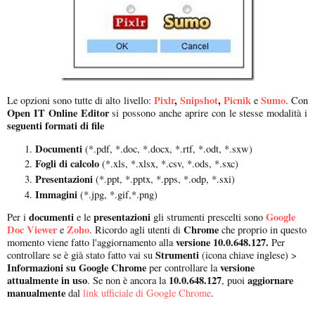
Pixlr
,
Snipshot
,
Picnik
Sumo
Le opzioni sono tutte di alto livello:
e
. Con
Open IT Online Editor
si possono anche aprire con le stesse modalità i
seguenti formati di file
Documenti
(*.pdf, *.doc, *.docx, *.rtf, *.odt, *.sxw)
Fogli di calcolo
(*.xls, *.xlsx, *.csv, *.ods, *.sxc)
Presentazioni
(*.ppt, *.pptx, *.pps, *.odp, *.sxi)
Immagini
(*.jpg, *.gif,*.png)
documenti
presentazioni
Google
Per i
e le
gli strumenti prescelti sono
Doc Viewer
Zoho
Chrome
e
. Ricordo agli utenti di
che proprio in questo
versione 10.0.648.127.
momento viene fatto l'aggiornamento alla
Per
Strumenti
controllare se è già stato fatto vai su
(icona chiave inglese) >
Informazioni su Google Chrome
versione
per controllare la
attualmente in uso
10.0.648.127
aggiornare
. Se non è ancora la
, puoi
manualmente
dal
link ufficiale di Google Chrome
.