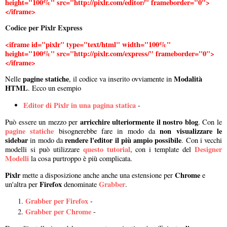
height="100%" src="http://pixlr.com/editor/" frameborder="0">
</iframe>
Codice per Pixlr Express
<iframe id="pixlr" type="text/html" width="100%"
height="100%" src="http://pixlr.com/express/" frameborder="0">
</iframe>
pagine statiche
Modalità
Nelle
, il codice va inserito ovviamente in
HTML
. Ecco un esempio
Editor di Pixlr in una pagina statica
-
arricchire ulteriormente il nostro blog
Può essere un mezzo per
. Con le
pagine statiche
non visualizzare le
bisognerebbe fare in modo da
sidebar
rendere l'editor il più ampio possibile
in modo da
. Con i vecchi
questo tutorial
Designer
modelli si può utilizzare
, con i template del
Modelli
la cosa purtroppo è più complicata.
Pixlr
Chrome
mette a disposizione anche anche una estensione per
e
Firefox
Grabber
un'altra per
denominate
.
Grabber per Firefox
-
Grabber per Chrome
-