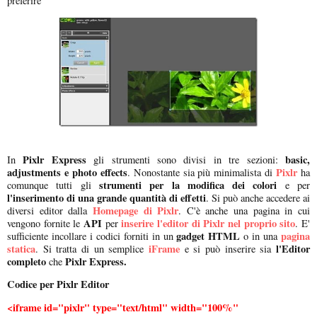
preferire
Pixlr Express
basic,
In
gli strumenti sono divisi in tre sezioni:
adjustments e photo effects
Pixlr
. Nonostante sia più minimalista di
ha
strumenti per la modifica dei colori
comunque tutti gli
e per
l'inserimento di una grande quantità di effetti
. Si può anche accedere ai
Homepage di Pixlr
diversi editor dalla
. C'è anche una pagina in cui
API
inserire l'editor di Pixlr nel proprio sito
vengono fornite le
per
. E'
gadget HTML
pagina
sufficiente incollare i codici forniti in un
o in una
statica
iFrame
l'Editor
. Si tratta di un semplice
e si può inserire sia
completo
Pixlr Express.
che
Codice per Pixlr Editor
<iframe id="pixlr" type="text/html" width="100%"