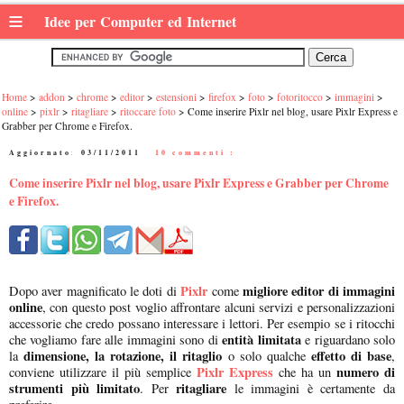
≡
Idee per Computer ed Internet
Home
addon
chrome
editor
estensioni
firefox
foto
fotoritocco
immagini
online
pixlr
ritagliare
ritoccare foto
Come inserire Pixlr nel blog, usare Pixlr Express e
Grabber per Chrome e Firefox.
Aggiornato:
03/11/2011
|
10 commenti :
Come inserire Pixlr nel blog, usare Pixlr Express e Grabber per Chrome
e Firefox.
Pixlr
migliore editor di immagini
Dopo aver magnificato le doti di
come
online
, con questo post voglio affrontare alcuni servizi e personalizzazioni
accessorie che credo possano interessare i lettori. Per esempio se i ritocchi
entità limitata
che vogliamo fare alle immagini sono di
e riguardano solo
dimensione, la rotazione, il ritaglio
effetto di base
la
o solo qualche
,
Pixlr Express
numero di
conviene utilizzare il più semplice
che ha un
strumenti più limitato
ritagliare
. Per
le immagini è certamente da