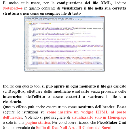
configurazione del file XML,
E' molto utile usare, per la
l'editor
Notepad++
visualizzare il file nella sua corretta
in quanto consente di
struttura
semplice file di testo
e non come un
si può aprire in ogni momento il file
Inoltre con questo tool
già caricato
DropBox,
modifiche e salvarle
su
effettuare delle
senza provocare delle
interruzioni dell'effetto
costretti a scaricare il file e a
o essere
ricaricarlo
.
sostituto dell'header
Questo effetto può anche essere usato come
. Basta
come inserire un widget HTML al posto
seguire le istruzioni su
dell'header
visualizzarlo solo in Homepage
. Volendo si può scegliere di
pagina statica
PieceMaker 2
o solo in una
. Per concludere ricordo che
mi
Soffio di Dea Nail Art - Il Colore dei Sogni
è stato segnalato da
.