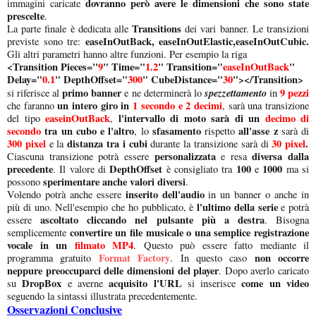
dovranno però avere le dimensioni che sono state
immagini caricate
prescelte
.
Transitions
La parte finale è dedicata alle
dei vari banner. Le transizioni
easeInOutBack, easeInOutElastic,easeInOutCubic.
previste sono tre:
Gli altri parametri hanno altre funzioni. Per esempio la riga
<Transition Pieces="
9
" Time="
1.2
" Transition="
easeInOutBack
"
Delay="
0.1
" DepthOffset="
300
" CubeDistance="
30
"></Transition>
primo banner
spezzettamento
9 pezzi
si riferisce al
e ne determinerà lo
in
un intero giro in
1 secondo e 2 decimi
che faranno
, sarà una transizione
easeinOutBack
l'intervallo di moto sarà di un
decimo di
del tipo
,
secondo
tra un cubo e l'altro
sfasamento
all'asse z
, lo
rispetto
sarà di
300 pixel
distanza tra i cubi
30 pixel
.
e la
durante la transizione sarà di
personalizzata
diversa dalla
Ciascuna transizione potrà essere
e resa
precedente
DepthOffset
100
1000
. Il valore di
è consigliato tra
e
ma si
sperimentare anche valori diversi
possono
.
inserito dell'audio
Volendo potrà anche essere
in un banner o anche in
l'ultimo della serie
più di uno. Nell'esempio che ho pubblicato, è
e potrà
ascoltato cliccando nel pulsante più a destra
essere
. Bisogna
convertire un file musicale o una semplice registrazione
semplicemente
vocale in un
filmato MP4
. Questo può essere fatto mediante il
Format Factory
non occorre
programma gratuito
. In questo caso
neppure preoccuparci delle dimensioni del player
. Dopo averlo caricato
DropBox
acquisito l'URL
come un video
su
e averne
si inserisce
seguendo la sintassi illustrata precedentemente.
Osservazioni Conclusive