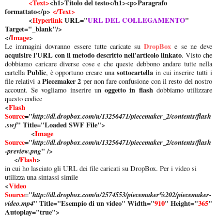
<Text>
<h1>Titolo del testo</h1><p>Paragrafo
formattato</p>
</Text>
<
Hyperlink
URL="
URL DEL COLLEGAMENTO
"
Target="_blank"/>
</
Image
>
DropBox
Le immagini dovranno essere tutte caricate su
e se ne deve
acquisire l'URL con il metodo descritto nell'articolo linkato
. Visto che
dobbiamo caricare diverse cose e che queste debbono andare tutte nella
Public
sottocartella
cartella
, è opportuno creare una
in cui inserire tutti i
Piecemaker 2
file relativi a
per non fare confusione con il resto del nostro
oggetto in flash
account. Se vogliamo inserire un
dobbiamo utilizzare
questo codice
<
Flash
Source
="
http://dl.dropbox.com/u/13256471/piecemaker_2/contents/flash
.swf
" Title="Loaded SWF File">
<
Image
Source
="
http://dl.dropbox.com/u/13256471/piecemaker_2/contents/flash
-preview.png
" />
</
Flash
>
in cui ho lasciato gli URL dei file caricati su DropBox. Per i video si
utilizza una sintassi simile
<
Video
Source
="
http://dl.dropbox.com/u/2574553/piecemaker%202/piecemaker-
video.mp4
" Title="Esempio di un video" Width="
910
" Height="
365
"
Autoplay="true">