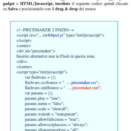
gadget > HTML/Javascript,
incollate
il seguente codice quindi cliccate
Salva
drag & drop
su
e posizionatelo con il
del mouse
<!--PIECEMAKER 2 INIZIO-->
<script src="
....swfobject.js
" type="text/javascript">
</script>
<center>
<div id="piecemaker">
Inserire alternative non in Flash in questa zona.
</div>
</center>
<script type="text/javascript">
var flashvars = {};
flashvars.cssSource = "
....piecemaker.css
";
flashvars.xmlSource = " ....
piecemaker.xml
";
var params = {};
params.play = "true";
params.menu = "false";
params.scale = "showall";
params.wmode = "transparent";
params.allowfullscreen = "true";
params.allowscriptaccess = "always";
params.allownetworking = "all";