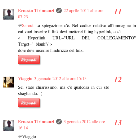
Ernesto Tirinnanzi
22 aprile 2011 alle ore
07:23
@
Sarout
La spiegazione c'è. Nel codice relativo all'immagine in
cui vuoi inserire il link devi metterci il tag hyperlink, così
< Hyperlink URL="URL DEL COLLEGAMENTO"
Target="_blank"/ >
dove devi inserire l'indirizzo del link.
Rispondi
Viaggio
3 gennaio 2012 alle ore 15:13
Sei stato chiarissimo, ma c'è qualcosa in cui sto
sbagliando. :(
Rispondi
Ernesto Tirinnanzi
3 gennaio 2012 alle ore
16:14
@Viaggio