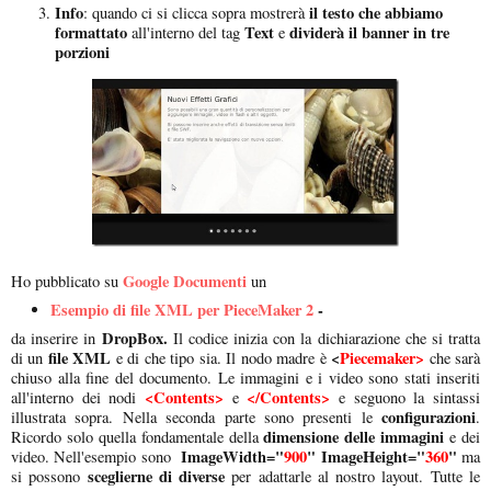
Info
il testo che abbiamo
: quando ci si clicca sopra mostrerà
formattato
Text
dividerà il banner in tre
all'interno del tag
e
porzioni
Google Documenti
Ho pubblicato su
un
Esempio di file XML per PieceMaker 2
-
DropBox.
da inserire in
Il codice inizia con la dichiarazione che si tratta
file XML
<
Piecemaker>
di un
e di che tipo sia. Il nodo madre è
che sarà
chiuso alla fine del documento. Le immagini e i video sono stati inseriti
<Contents>
</Contents>
all'interno dei nodi
e
e seguono la sintassi
configurazioni
illustrata sopra. Nella seconda parte sono presenti le
.
dimensione delle immagini
Ricordo solo quella fondamentale della
e dei
ImageWidth="
900
" ImageHeight="
360
"
video. Nell'esempio sono
ma
sceglierne di diverse
si possono
per adattarle al nostro layout. Tutte le