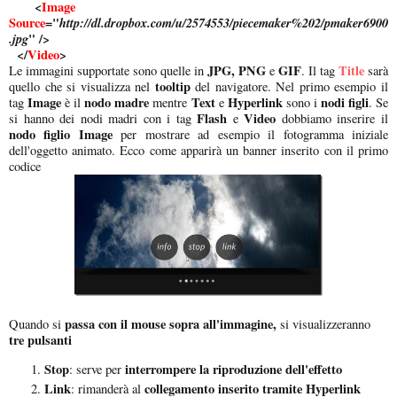
<
Image
Source
="
http://dl.dropbox.com/u/2574553/piecemaker%202/pmaker6900
.jpg
" />
</
Video
>
JPG, PNG
GIF
Title
Le immagini supportate sono quelle in
e
. Il tag
sarà
tooltip
quello che si visualizza nel
del navigatore. Nel primo esempio il
Image
nodo madre
Text
Hyperlink
nodi figli
tag
è il
mentre
e
sono i
. Se
Flash
Video
si hanno dei nodi madri con i tag
e
dobbiamo inserire il
nodo figlio Image
per mostrare ad esempio il fotogramma iniziale
dell'oggetto animato. Ecco come apparirà un banner inserito con il primo
codice
passa con il mouse sopra all'immagine,
Quando si
si visualizzeranno
tre pulsanti
Stop
interrompere la riproduzione dell'effetto
: serve per
Link
collegamento inserito tramite Hyperlink
: rimanderà al