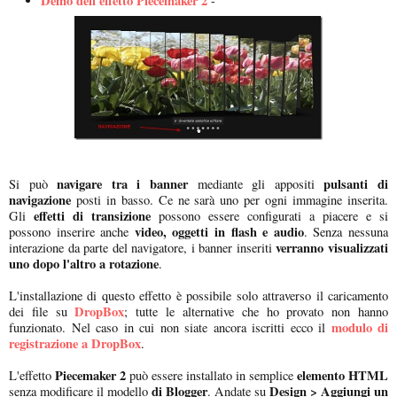
Demo dell'effetto Piecemaker 2
-
navigare tra i banner
pulsanti di
Si può
mediante gli appositi
navigazione
posti in basso. Ce ne sarà uno per ogni immagine inserita.
effetti di transizione
Gli
possono essere configurati a piacere e si
video, oggetti in flash e audio
possono inserire anche
. Senza nessuna
verranno visualizzati
interazione da parte del navigatore, i banner inseriti
uno dopo l'altro a rotazione
.
L'installazione di questo effetto è possibile solo attraverso il caricamento
DropBox
dei file su
; tutte le alternative che ho provato non hanno
modulo di
funzionato. Nel caso in cui non siate ancora iscritti ecco il
registrazione a DropBox
.
Piecemaker 2
elemento HTML
L'effetto
può essere installato in semplice
di Blogger
Design > Aggiungi un
senza modificare il modello
. Andate su