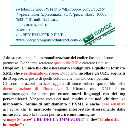
swfobject.embedSWF('http://dl.dropbox.com/u/132564
71/piecemaker_2/piecemaker.swf', 'piecemaker', '1000',
'600', '10', null, flashvars,
params, null);
</script>
<!--PIECEMAKER 2 FINE -
www.ideepercomputeredinternet.com-->
personalizzazione del codice
Adesso passiamo alla
facendo alcune
premesse. Dobbiamo scaricare
questo file ZIP
e caricare i file su
DropBox.
L'unico file che è necessario configurare è quello in formato
XML che è
evidenziato di rosso
.
incollare gli URL acquisiti
Dobbiamo
da Dropbox
al posto di quelli colorati che iniziano con i puntini.
Ci sono istruzioni particolareggiate di come editare questo file nella
documentazione di Piecemaker 2
XML
. Ricordo che l'
è un
creare nuovi linguaggi con dei tag
metalinguaggio che serve per
personalizzati
nodi madre
nodi children
. Vengono creati dei
e dei
, va
mantenuto l'ordine di annidamento
l'XML è anche
case sensitive
e
maiuscole vengono interpretate diversamente dalle
nel senso che le
minuscole
inserire una immagine
. Ecco la sintassi per
<
Image
Source
="
URL DELLA IMMAGINE
" Title="
Titolo della
immagine"
>