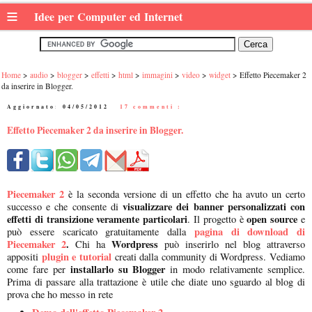
≡
Idee per Computer ed Internet
Home
audio
blogger
effetti
html
immagini
video
widget
Effetto Piecemaker 2
da inserire in Blogger.
Aggiornato:
04/05/2012
|
17 commenti :
Effetto Piecemaker 2 da inserire in Blogger.
Piecemaker 2
è la seconda versione di un effetto che ha avuto un certo
visualizzare dei banner personalizzati con
successo e che consente di
effetti di transizione veramente particolari
open source
. Il progetto è
e
pagina di download di
può essere scaricato gratuitamente dalla
Piecemaker 2
.
Wordpress
Chi ha
può inserirlo nel blog attraverso
plugin e tutorial
appositi
creati dalla community di Wordpress. Vediamo
installarlo su Blogger
come fare per
in modo relativamente semplice.
Prima di passare alla trattazione è utile che diate uno sguardo al blog di
prova che ho messo in rete