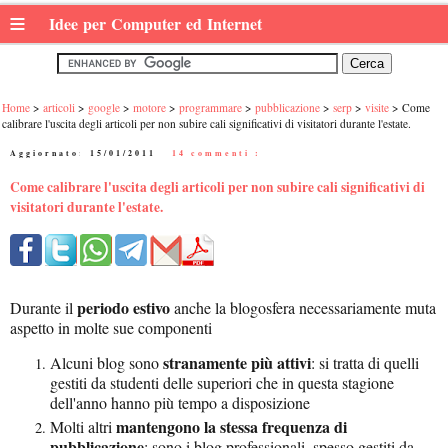
≡
Idee per Computer ed Internet
Home
articoli
google
motore
programmare
pubblicazione
serp
visite
Come
calibrare l'uscita degli articoli per non subire cali significativi di visitatori durante l'estate.
Aggiornato:
15/01/2011
|
14 commenti :
Come calibrare l'uscita degli articoli per non subire cali significativi di
visitatori durante l'estate.
periodo estivo
Durante il
anche la blogosfera necessariamente muta
aspetto in molte sue componenti
stranamente più attivi
Alcuni blog sono
: si tratta di quelli
gestiti da studenti delle superiori che in questa stagione
dell'anno hanno più tempo a disposizione
mantengono la stessa frequenza di
Molti altri
pubblicazione
: sono i blog professionali, spesso gestiti da