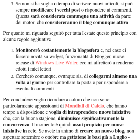
Se non si ha voglia o tempo di scrivere nuovi articoli, si può
modificare i vecchi post
sempre
o rispondere ai commenti.
sarà considerata comunque una attività
Questa
da parte
considereranno il blog comunque attivo
dei motori che
Per quanto mi riguarda seguirò per tutta l'estate questo principio con
alcune regole aggiuntive
Monitorerò costantemente la blogosfera
e, nel caso ci
fossero novità su widget, funzionalità di Blogger, nuove
release di
Windows Live Writer
, ecc mi affretterò a renderne
edotti i miei lettori
collegarmi almeno una
Cercherò comunque, ovunque sia, di
volta al giorno
per controllare la posta e per rispondere a
eventuali commenti
Per concludere voglio ricordare a coloro che non sono
Mondiali di Calcio
particolarmente appassionati di
, che hanno
voglia di intraprendere nuove iniziative
tempo a disposizione e
diminuisce significativamente la
che, con la buona stagione,
concorrenza
assai propizio per nuove
. Il momento è quindi
iniziative in rete
creare un nuovo blog,
. Se avete in animo di
non
gettatene le basi già a Luglio -
aspettate settembre o ottobre ma