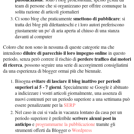
team di persone che si organizzano per offrire comunque la
solita razione di articoli giornalieri
smettono di pubblicare
Ci sono blog che praticamente
: si
tratta dei blog più dilettanteschi e i loro autori preferiscono
giustamente un po' di aria aperta al chiuso di una stanza
davanti al computer
Coloro che non sono in nessuna di queste categorie ma che
diluire di parecchio il loro impegno online
intendono
in questo
perdere traffico dai motori
periodo, senza però correre il rischio di
di ricerca
, possono seguire una serie di accorgimenti consigliatimi
da una esperienza di blogger ormai più che biennale.
evitare di lasciare il blog inattivo per periodi
Bisogna
superiori ai 5 - 7 giorni
. Specialmente se Google è abituato
a indicizzare i vostri articoli giornalmente, una assenza di
nuovi contenuti per un periodo superiore a una settimana può
essere penalizzante per la
SERP
Nel caso in cui si vada in vacanza lontano da casa per un
scrivere alcuni post in
periodo superiore è preferibile
anticipo
e
programmarne la pubblicazione
tramite gli
strumenti offerti da Blogger o
Wordpress