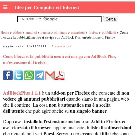
≡
Idee per Computer ed Internet
Home
addon
annunci
banner
eliminare
estensioni
firefox
pubblicità
Come
bloccare la pubblicità mentre si naviga con AdBlock Plus, un'estensione di Firefox.
Aggiornato:
03/11/2011
|
2 commenti :
Come bloccare la pubblicità mentre si naviga con AdBlock Plus,
un'estensione di Firefox.
AdBlockPlus 1.1.1
add-on per Firefox
non
è un
che consente di
vedere gli annunci pubblicitari
quando siamo in una pagina web
non è automatica ma è a scelta
che li contiene. La cosa
dell'utente
un singolo banner.
che può agire anche su
installato l'estensione
Add to Firefox
Dopo aver
andando su
ed
riavviato il browser
liste di sottoscrizioni
aver
, appare una serie di
Paesi
creare dei filtri
che riguardano i vari
. Servono per
che sono