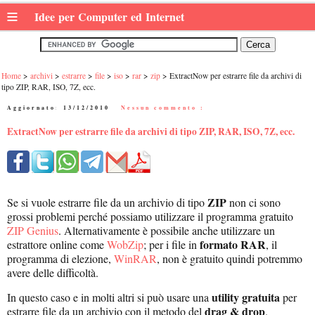
≡
Idee per Computer ed Internet
Home
archivi
estrarre
file
iso
rar
zip
ExtractNow per estrarre file da archivi di
tipo ZIP, RAR, ISO, 7Z, ecc.
Aggiornato:
13/12/2010
|
Nessun commento :
ExtractNow per estrarre file da archivi di tipo ZIP, RAR, ISO, 7Z, ecc.
ZIP
Se si vuole estrarre file da un archivio di tipo
non ci sono
grossi problemi perché possiamo utilizzare il programma gratuito
ZIP Genius
. Alternativamente è possibile anche utilizzare un
formato RAR
estrattore online come
WobZip
; per i file in
, il
programma di elezione,
WinRAR
, non è gratuito quindi potremmo
avere delle difficoltà.
utility gratuita
In questo caso e in molti altri si può usare una
per
drag & drop
estrarre file da un archivio con il metodo del
.