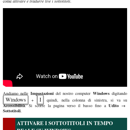
attivare e tradurre live i sottotitoli
come
.
Impostazioni
Windows
Andiamo nelle
del nostro computer
digitando
Windows
I
+
quindi, nella colonna di sinistra, si va su
Accessibilità
Udito →
. Si scorre la pagina verso il basso fino a
Sottotitoli
.
ATTIVARE I SOTTOTITOLI IN TEMPO