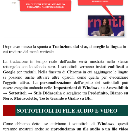
Traduzione dal vivo,
sceglie la lingua
Dopo aver messo la spunta a
si
in
cui tradurre dal menù verticale.
La traduzione in tempo reale dell'audio verrà mostrata nello stesso
codificati
rettangolo con lo sfondo nero. I sottotitoli verranno inviati
a
Google
Chrome
per tradurli. Nella finestra di
in cui aggiungere le lingue
si possono anche attivare altre opzioni come quella per evidenziare
personalizzazione
l'oggetto attivo. La
dell'aspetto dei sottotitoli può
Impostazioni
Windows
Accessibilità
essere eseguita andando nelle
di
su
→ Sottotitoli → Stile Didascalia
Predefinito, Bianco su
e scegliere tra
Nero, Maiuscoletto, Testo Grande e Giallo su Blu
.
SOTTOTITOLI DI FILE AUDIO E VIDEO
Windows
Come abbiamo detto, se attiviamo i sottotitoli di
, questi
riproduciamo un file audio o un file video
verranno mostrati anche se