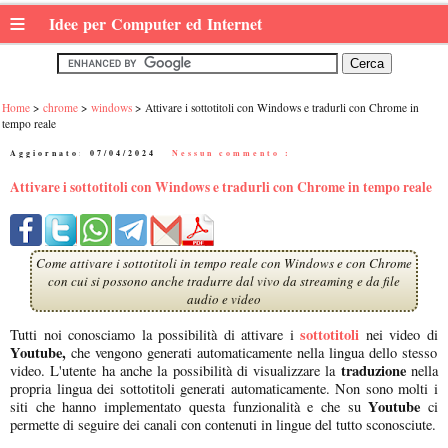
≡
Idee per Computer ed Internet
Home
chrome
windows
Attivare i sottotitoli con Windows e tradurli con Chrome in
tempo reale
Aggiornato:
07/04/2024
|
Nessun commento :
Attivare i sottotitoli con Windows e tradurli con Chrome in tempo reale
Come attivare i sottotitoli in tempo reale con Windows e con Chrome
con cui si possono anche tradurre dal vivo da streaming e da file
audio e video
sottotitoli
Tutti noi conosciamo la possibilità di attivare i
nei video di
Youtube,
che vengono generati automaticamente nella lingua dello stesso
traduzione
video. L'utente ha anche la possibilità di visualizzare la
nella
propria lingua dei sottotitoli generati automaticamente. Non sono molti i
Youtube
siti che hanno implementato questa funzionalità e che su
ci
permette di seguire dei canali con contenuti in lingue del tutto sconosciute.