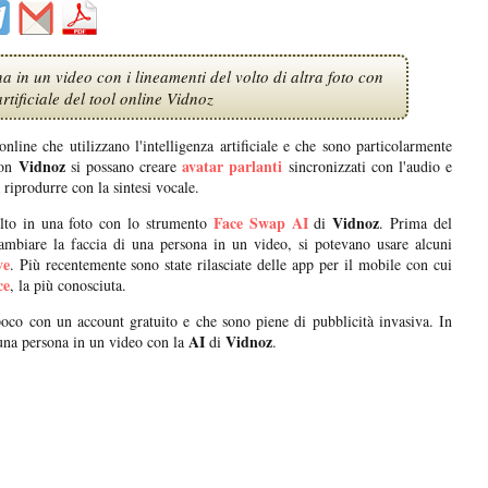
a in un video con i lineamenti del volto di altra foto con
artificiale del tool online Vidnoz
nline che utilizzano l'intelligenza artificiale e che sono particolarmente
Vidnoz
avatar parlanti
on
si possano creare
sincronizzati con l'audio e
 riprodurre con la sintesi vocale.
Face Swap AI
Vidnoz
lto in una foto con lo strumento
di
. Prima del
r cambiare la faccia di una persona in un video, si potevano usare alcuni
ve
. Più recentemente sono state rilasciate delle app per il mobile con cui
ce
, la più conosciuta.
poco con un account gratuito e che sono piene di pubblicità invasiva. In
AI
Vidnoz
una persona in un video con la
di
.