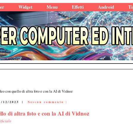
er
Widget
Menu
Effetti
Android
Ti
deo con quello di altra foto e con la AI di Vidnoz
1/12/2023
|
Nessun commento :
lo di altra foto e con la AI di Vidnoz
ificiale