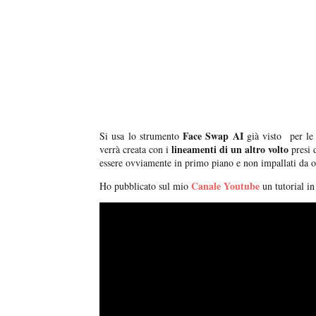
Face Swap AI
Si usa lo strumento
già visto per le 
lineamenti di un altro volto
verrà creata con i
presi 
essere ovviamente in primo piano e non impallati da o
Canale Youtube
Ho pubblicato sul mio
un tutorial in