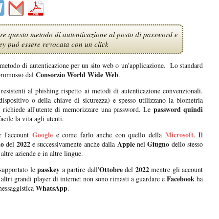
re questo metodo di autenticazione al posto di password e
y può essere revocata con un click
e metodo di autenticazione per un sito web o un'applicazione. Lo standard
Consorzio World Wide Web
 promosso dal
.
resistenti al phishing rispetto ai metodi di autenticazione convenzionali.
ispositivo o della chiave di sicurezza) e spesso utilizzano la biometria
password quindi
li richiede all'utente di memorizzare una password. Le
cile la vita agli utenti.
Google
Microsoft
 l'account
e come farlo anche con quello della
. Il
io
2022
Apple
Giugno
del
e successivamente anche dalla
nel
dello stesso
altre aziende e in altre lingue.
passkey
Ottobre
2022
upportato le
a partire dall'
del
mentre gli account
Facebook
 altri grandi player di internet non sono rimasti a guardare e
ha
WhatsApp
messaggistica
.