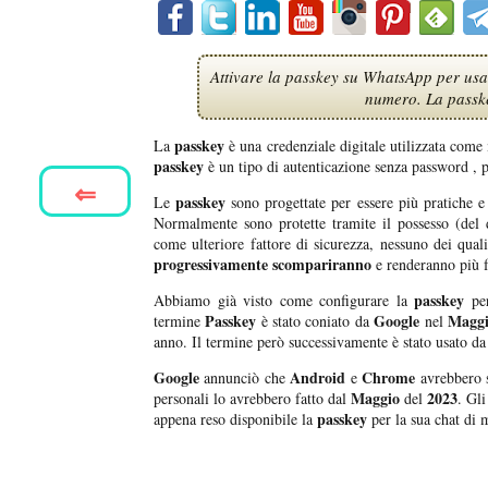
Attivare la passkey su WhatsApp per usa
numero. La passke
passkey
La
è una credenziale digitale utilizzata com
passkey
è un tipo di autenticazione senza password ,
⇐
passkey
Le
sono progettate per essere più pratiche e 
Normalmente sono protette tramite il possesso (del d
come ulteriore fattore di sicurezza, nessuno dei qua
progressivamente scompariranno
e renderanno più fa
passkey
Abbiamo già visto come configurare la
per
Passkey
Google
Magg
termine
è stato coniato da
nel
anno. Il termine però successivamente è stato usato da 
Google
Android
Chrome
annunciò che
e
avrebbero s
Maggio
2023
personali lo avrebbero fatto dal
del
. Gli
passkey
appena reso disponibile la
per la sua chat di 