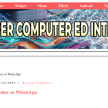
er
Widget
Menu
Effetti
Android
Ti
skey su WhatsApp
2/11/2023
|
Nessun commento :
asskey su WhatsApp