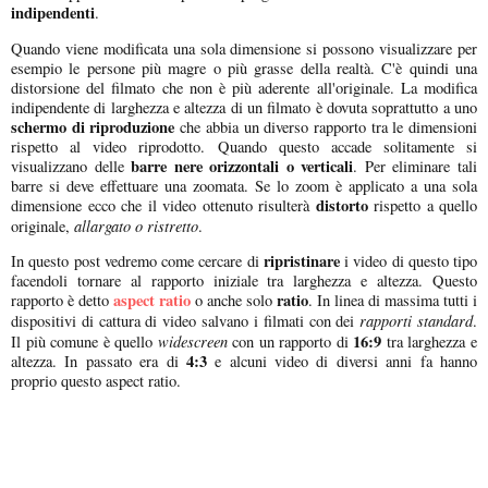
indipendenti
.
Quando viene modificata una sola dimensione si possono visualizzare per
esempio le persone più magre o più grasse della realtà. C'è quindi una
distorsione del filmato che non è più aderente all'originale. La modifica
indipendente di larghezza e altezza di un filmato è dovuta soprattutto a uno
schermo di riproduzione
che abbia un diverso rapporto tra le dimensioni
rispetto al video riprodotto. Quando questo accade solitamente si
barre nere orizzontali o verticali
visualizzano delle
. Per eliminare tali
barre si deve effettuare una zoomata. Se lo zoom è applicato a una sola
distorto
dimensione ecco che il video ottenuto risulterà
rispetto a quello
allargato o ristretto
originale,
.
ripristinare
In questo post vedremo come cercare di
i video di questo tipo
facendoli tornare al rapporto iniziale tra larghezza e altezza. Questo
aspect ratio
ratio
rapporto è detto
o anche solo
. In linea di massima tutti i
rapporti standard
dispositivi di cattura di video salvano i filmati con dei
.
widescreen
16:9
Il più comune è quello
con un rapporto di
tra larghezza e
4:3
altezza. In passato era di
e alcuni video di diversi anni fa hanno
proprio questo aspect ratio.