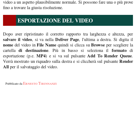
video a un aspetto plausibilmente normale. Si possono fare una o più prove
fino a trovare la giusta risoluzione.
ESPORTAZIONE DEL VIDEO
Dopo aver ripristinato il corretto rapporto tra larghezza e altezza, per
salvare il video
Deliver Page
, si va nella
, l'ultima a destra. Si digita il
nome
File Name
Browse
del video in
quindi si clicca su
per scegliere la
di destinazione
formato
cartella
. Più in basso si seleziona il
di
MP4
Add To Render Queue
esportazione (p.e.
) e si va sul pulsante
.
Render
Verrà mostrato un riquadro sulla destra e si cliccherà sul pulsante
All
per il salvataggio del video.
Ernesto Tirinnanzi
Pubblicato da