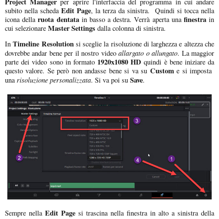
Project Manager
per aprire l'interfaccia del programma in cui andare
Edit Page
subito nella scheda
, la terza da sinistra. Quindi si tocca nella
ruota dentata
finestra
icona della
in basso a destra. Verrà aperta una
in
Master Settings
cui selezionare
dalla colonna di sinistra.
Timeline Resolution
In
si sceglie la risoluzione di larghezza e altezza che
allargato o allungato
dovrebbe andar bene per il nostro video
. La maggior
1920x1080 HD
parte dei video sono in formato
quindi è bene iniziare da
Custom
questo valore. Se però non andasse bene si va su
e si imposta
risoluzione personalizzata
Save
una
. Si va poi su
.
Edit Page
Sempre nella
si trascina nella finestra in alto a sinistra della