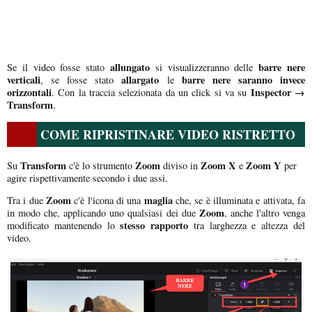
allungato
barre nere
Se il video fosse stato
si visualizzeranno delle
verticali
allargato
barre nere saranno invece
, se fosse stato
le
orizzontali
Inspector →
. Con la traccia selezionata da un click si va su
Transform
.
COME RIPRISTINARE VIDEO RISTRETTO
Transform
Zoom
Zoom X
Zoom Y
Su
c'è lo strumento
diviso in
e
per
agire rispettivamente secondo i due assi.
Zoom
maglia
Tra i due
c'è l'icona di una
che, se è illuminata e attivata, fa
Zoom
in modo che, applicando uno qualsiasi dei due
, anche l'altro venga
stesso rapporto
modificato mantenendo lo
tra larghezza e altezza del
video.