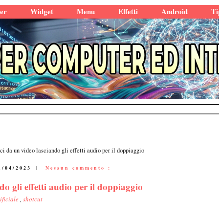
er
Widget
Menu
Effetti
Android
Ti
i da un video lasciando gli effetti audio per il doppiaggio
1/04/2023
|
Nessun commento :
o gli effetti audio per il doppiaggio
ificiale
,
shotcut