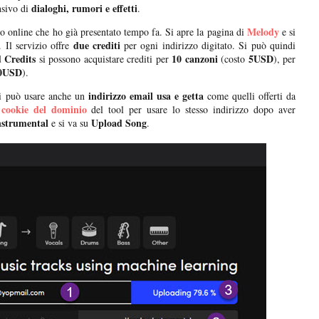
dialoghi, rumori e effetti
sivo di
.
Melody
to online che ho già presentato tempo fa. Si apre la pagina di
e si
due crediti
 Il servizio offre
per ogni indirizzo digitato. Si può quindi
 Credits
10 canzoni
5USD
si possono acquistare crediti per
(costo
), per
0USD
).
indirizzo email usa e getta
i può usare anche un
come quelli offerti da
 cookie del dominio
del tool per usare lo stesso indirizzo dopo aver
nstrumental
Upload Song
e si va su
.