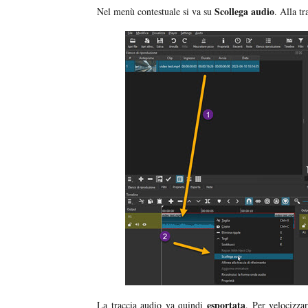
Scollega audio
Nel menù contestuale si va su
. Alla t
esportata
La traccia audio va quindi
. Per velocizzar