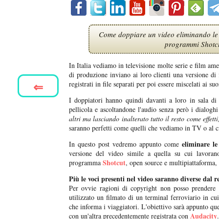
Come doppiare un video eliminando le vo
programmi Shotcu
In Italia vediamo in televisione molte serie e film ame
di produzione inviano ai loro clienti una versione di 
⇐
registrati in file separati per poi essere miscelati ai suo
I doppiatori hanno quindi davanti a loro in sala di 
pellicola e ascoltandone l'audio senza però i dialoghi
altri ma lasciando inalterato tutto il resto come effe
saranno perfetti come quelli che vediamo in TV o al 
eliminare le
In questo post vedremo appunto come
versione del video simile a quella su cui lavorano
Shotcut
programma
, open source e multipiattaforma,
Più le voci presenti nel video saranno diverse dal r
Per ovvie ragioni di copyright non posso prendere 
utilizzato un filmato di un terminal ferroviario in c
che informa i viaggiatori. L'obiettivo sarà appunto quel
Audacity
con un'altra precedentemente registrata con
.