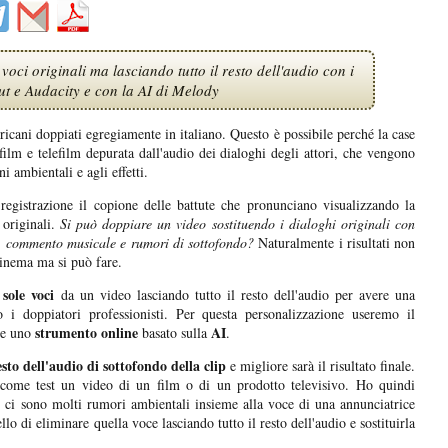
ci originali ma lasciando tutto il resto dell'audio con i
t e Audacity e con la AI di Melody
ricani doppiati egregiamente in italiano. Questo è possibile perché la case
film e telefilm depurata dall'audio dei dialoghi degli attori, che vengono
ni ambientali e agli effetti.
registrazione il copione delle battute che pronunciano visualizzando la
 originali.
Si può doppiare un video sostituendo i dialoghi originali con
tti, commento musicale e rumori di sottofondo?
Naturalmente i risultati non
cinema ma si può fare.
 sole voci
da un video lasciando tutto il resto dell'audio per avere una
 i doppiatori professionisti. Per questa personalizzazione useremo il
strumento online
AI
 e uno
basato sulla
.
esto dell'audio di sottofondo della clip
e migliore sarà il risultato finale.
come test un video di un film o di un prodotto televisivo. Ho quindi
ui ci sono molti rumori ambientali insieme alla voce di una annunciatrice
lo di eliminare quella voce lasciando tutto il resto dell'audio e sostituirla