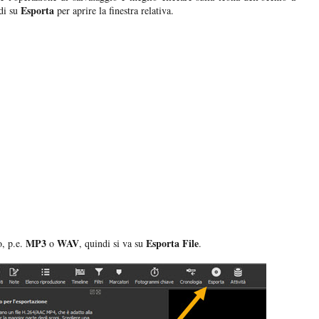
Esporta
di su
per aprire la finestra relativa.
MP3
WAV
Esporta File
o, p.e.
o
, quindi si va su
.