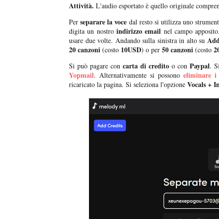
Attività.
L'audio esportato è quello originale compren
separare la voce
Per
dal resto si utilizza uno strumen
indirizzo email
digita un nostro
nel campo apposito.
Add
usare due volte. Andando sulla sinistra in alto su
20 canzoni
10USD
50 canzoni
2
(costo
) o per
(costo
carta di credito
Paypal
Si può pagare con
o con
. S
Yopmail
eliminare i
. Alternativamente si possono
Vocals + I
ricaricato la pagina. Si seleziona l'opzione