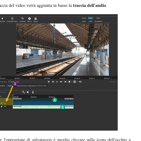
traccia dell'audio
raccia del video verrà aggiunta in basso la
.
e l'operazione di salvataggio è meglio cliccare sulla icona dell'occhio a