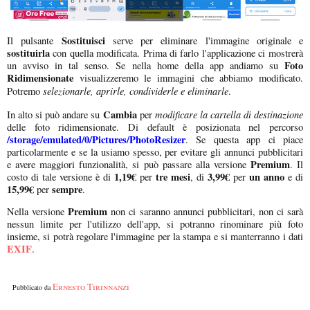
Sostituisci
Il pulsante
serve per eliminare l'immagine originale e
sostituirla
con quella modificata. Prima di farlo l'applicazione ci mostrerà
Foto
un avviso in tal senso. Se nella home della app andiamo su
Ridimensionate
visualizzeremo le immagini che abbiamo modificato.
selezionarle, aprirle, condividerle e eliminarle
Potremo
.
Cambia
modificare la cartella di destinazione
In alto si può andare su
per
delle foto ridimensionate. Di default è posizionata nel percorso
/storage/emulated/0/Pictures/PhotoResizer
. Se questa app ci piace
particolarmente e se la usiamo spesso, per evitare gli annunci pubblicitari
Premium
e avere maggiori funzionalità, si può passare alla versione
. Il
1,19€
tre mesi
3,99€
un anno
costo di tale versione è di
per
, di
per
e di
15,99€
sempre
per
.
Premium
Nella versione
non ci saranno annunci pubblicitari, non ci sarà
nessun limite per l'utilizzo dell'app, si potranno rinominare più foto
insieme, si potrà regolare l'immagine per la stampa e si manterranno i dati
EXIF
.
Ernesto Tirinnanzi
Pubblicato da