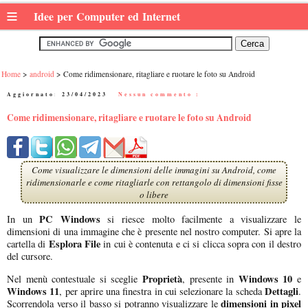
≡
Idee per Computer ed Internet
Home
android
Come ridimensionare, ritagliare e ruotare le foto su Android
Aggiornato:
23/04/2023
|
Nessun commento :
Come ridimensionare, ritagliare e ruotare le foto su Android
Come visualizzare le dimensioni delle immagini su Android, come
ridimensionarle e come ritagliarle con rettangolo di dimensioni fisse
o libere
PC Windows
In un
si riesce molto facilmente a visualizzare le
dimensioni di una immagine che è presente nel nostro computer. Si apre la
Esplora File
cartella di
in cui è contenuta e ci si clicca sopra con il destro
del cursore.
Proprietà
Windows 10
Nel menù contestuale si sceglie
, presente in
e
Windows 11
Dettagli
, per aprire una finestra in cui selezionare la scheda
.
dimensioni in pixel
Scorrendola verso il basso si potranno visualizzare le