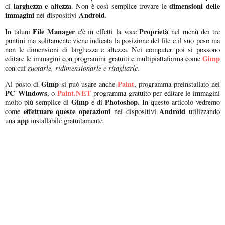
larghezza e altezza
dimensioni delle
di
. Non è così semplice trovare le
immagini
Android
nei dispositivi
.
File Manager
Proprietà
In taluni
c'è in effetti la voce
nel menù dei tre
puntini ma solitamente viene indicata la posizione del file e il suo peso ma
non le dimensioni di larghezza e altezza. Nei computer poi si possono
Gimp
editare le immagini con programmi gratuiti e multipiattaforma come
ruotarle, ridimensionarle e ritagliarle
con cui
.
Gimp
Paint
Al posto di
si può usare anche
, programma preinstallato nei
PC
Windows
Paint.NET
, o
programma gratuito per editare le immagini
Gimp
Photoshop.
molto più semplice di
e di
In questo articolo vedremo
effettuare queste operazioni
Android
come
nei dispositivi
utilizzando
app
una
installabile gratuitamente.