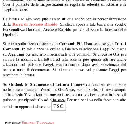
Impostazioni
velocità di lettura
Con il pulsante delle
si regola la
e si
sceglie la voce
.
La lettura ad alta voce può essere attivata anche con la personalizzazione
Barra di Accesso Rapido
della
. Si clicca sopra a tale barra e si sceglie
Personalizza Barra di Accesso Rapido
per visualizzare la finestra delle
Opzioni
.
Comandi Più Usati
Tutti i
Si clicca sulla freccetta accanto a
e si sceglie
Comandi
Leggi
. In tale elenco in ordine alfabetico si seleziona
. Si clicca
Aggiungi
OK
su
per inserirlo insieme agli altri comandi. Si clicca su
per
salvare la modifica. La lettura ad alta voce si può quindi attivare anche
Leggi
cliccando sul pulsante
, eventualmente dopo aver selezionato del
Leggi
testo o tutto il documento. Si clicca di nuovo sul pulsante
per
terminare la lettura.
Outlook
Strumento di Lettura Immersiva
Su
lo
funziona esattamente
Word
OneNote,
nello stesso modo di
. In
per attivarlo, si trova sempre
Visualizza
sulla scheda
ma mostra il testo a tutto schermo con in basso il
riprodurlo ad alta voce
pulsante per
. Per uscire si va nella freccia in alto
ESC
a sinistra oppure si clicca su
.
Ernesto Tirinnanzi
Pubblicato da