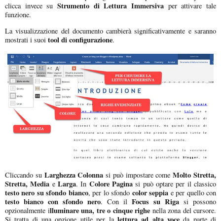
Strumento di Lettura Immersiva
clicca invece su
per attivare tale
funzione.
La visualizzazione del documento cambierà significativamente e saranno
tool di configurazione
mostrati i suoi
.
Larghezza Colonna
Molto Stretta,
Cliccando su
si può impostare come
Stretta, Media
Larga
Colore Pagina
e
. In
si può optare per il classico
testo nero su sfondo bianco
color seppia
, per lo sfondo
e per quello con
testo bianco con sfondo nero
Focus su Riga
. Con il
si possono
lluminare una, tre o cinque righe
opzionalmente i
nella zona del cursore.
lettura ad alta voce
Si tratta di una opzione utile per la
da parte di