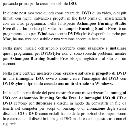
ISO
passando prima per la creazione del file
.
DVD
In questo post mostrerò quindi come creare dei
di un video, o di più
ISO
filmati con menù, salvando i progetti in file
prima di masterizzarli
Ashampoo Burning Studio
con un altro programma, nella fattispecie
Free
Ashampoo Burning Studio Free
di cui ho parlato più volte.
è un
Windows
DVDStyle
programma solo per
mentre
r è disponibile anche per
Mac
, ha una versione stabile e una versione ancora in beta test.
scaricare e installare
Nella parte iniziale dell'articolo ricorderò come
DVDStyler
questi programmi, per
non ci sono soverchi problemi, mentre
Ashampoo Burning Studio Free
per
bisogna registrarsi al sito con un
account.
creare e salvare il progetto di DVD
Nella parte centrale mostrerò come
immagine ISO
DVD
in una
, ovvero come creare l'immagine del
con
DVDStyler
unità virtuale su Windows.
e riprodurla creando una
masterizzare le immagini
Infine nella parte finale del post mostrerò come
ISO
Ashampoo Burning Studio Free
immagini ISO di CD e
con
. Le
DVD
duplicare i dischi
servono per
in modo da convertirli in file da
backup
clonazione
tenerli nel computer per scopi di
o di
degli stessi
CD
DVD
dischi. I
e
commerciali hanno delle protezioni che impediscono
ISO
la conversione di dischi in immagini
ma la cosa in questo caso non ci
riguarda.