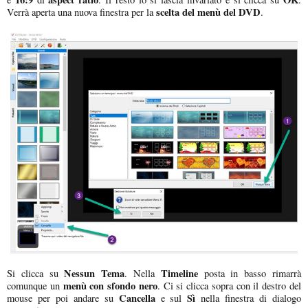
scelta del menù del DVD
Verrà aperta una nuova finestra per la
.
Nessun Tema
Timeline
Si clicca su
. Nella
posta in basso rimarrà
menù con sfondo nero
comunque un
. Ci si clicca sopra con il destro del
Cancella
Sì
mouse per poi andare su
e sul
nella finestra di dialogo