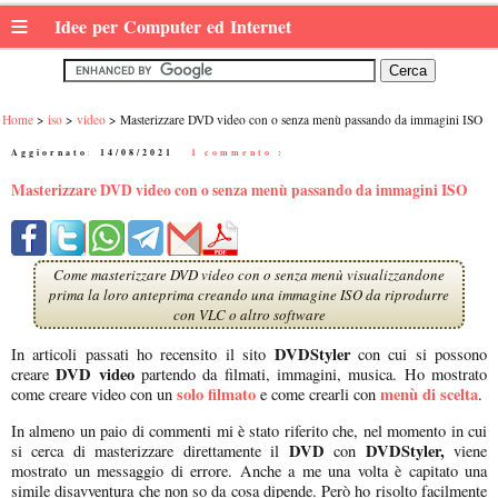
≡
Idee per Computer ed Internet
Home
iso
video
Masterizzare DVD video con o senza menù passando da immagini ISO
Aggiornato:
14/08/2021
|
1 commento :
Masterizzare DVD video con o senza menù passando da immagini ISO
Come masterizzare DVD video con o senza menù visualizzandone
prima la loro anteprima creando una immagine ISO da riprodurre
con VLC o altro software
DVDStyler
In articoli passati ho recensito il sito
con cui si possono
DVD video
creare
partendo da filmati, immagini, musica. Ho mostrato
solo filmato
menù di scelta
come creare video con un
e come crearli con
.
In almeno un paio di commenti mi è stato riferito che, nel momento in cui
DVD
DVDStyler,
si cerca di masterizzare direttamente il
con
viene
mostrato un messaggio di errore. Anche a me una volta è capitato una
simile disavventura che non so da cosa dipende. Però ho risolto facilmente