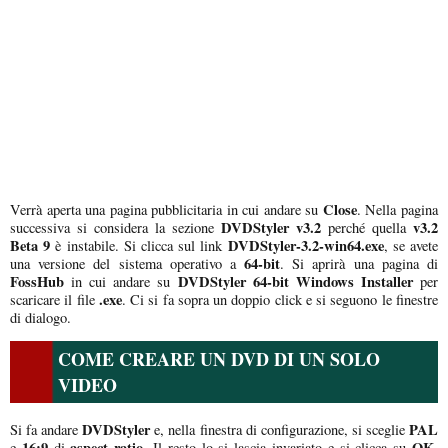
Close
Verrà aperta una pagina pubblicitaria in cui andare su
. Nella pagina
DVDStyler v3.2
v3.2
successiva si considera la sezione
perché quella
Beta 9
DVDStyler-3.2-win64.exe
è instabile. Si clicca sul link
, se avete
64-bit
una versione del sistema operativo a
. Si aprirà una pagina di
FossHub
DVDStyler 64-bit Windows Installer
in cui andare su
per
.exe
scaricare il file
. Ci si fa sopra un doppio click e si seguono le finestre
di dialogo.
COME CREARE UN DVD DI UN SOLO
VIDEO
DVDStyler
PAL
Si fa andare
e, nella finestra di configurazione, si sceglie
16:9
aspect ratio
OK
e
di
. Il resto lo si lascia invariato e si clicca su
.