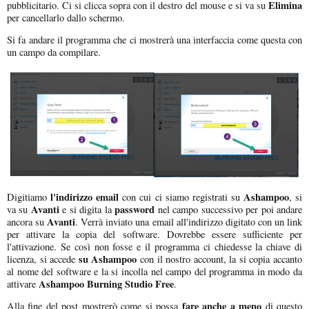
Elimina
pubblicitario. Ci si clicca sopra con il destro del mouse e si va su
per cancellarlo dallo schermo.
Si fa andare il programma che ci mostrerà una interfaccia come questa con
un campo da compilare.
l'indirizzo email
Ashampoo
Digitiamo
con cui ci siamo registrati su
, si
Avanti
password
va su
e si digita la
nel campo successivo per poi andare
Avanti
ancora su
. Verrà inviato una email all'indirizzo digitato con un link
per attivare la copia del software. Dovrebbe essere sufficiente per
l'attivazione. Se così non fosse e il programma ci chiedesse la chiave di
su Ashampoo
licenza, si accede
con il nostro account, la si copia accanto
al nome del software e la si incolla nel campo del programma in modo da
Ashampoo Burning Studio Free
attivare
.
fare anche a meno
Alla fine del post mostrerò come si possa
di questo