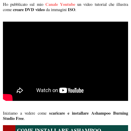
Canale Youtube
Ho pubblicato sul mio
un video tutorial che illustra
creare DVD video
ISO
come
da immagini
.
scaricare e installare
Ashampoo Burning
Iniziamo a vedere come
Studio Free
.
COME INSTALLARE ASHAMPOO