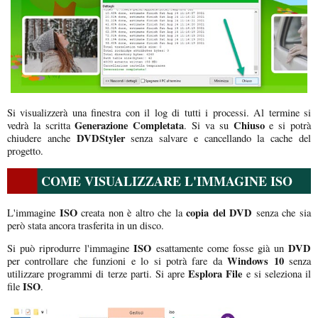
Si visualizzerà una finestra con il log di tutti i processi. Al termine si
Generazione Completata
Chiuso
vedrà la scritta
. Si va su
e si potrà
DVDStyler
chiudere anche
senza salvare e cancellando la cache del
progetto.
COME VISUALIZZARE L'IMMAGINE ISO
ISO
copia del DVD
L'immagine
creata non è altro che la
senza che sia
però stata ancora trasferita in un disco.
ISO
DVD
Si può riprodurre l'immagine
esattamente come fosse già un
Windows 10
per controllare che funzioni e lo si potrà fare da
senza
Esplora File
utilizzare programmi di terze parti. Si apre
e si seleziona il
ISO
file
.