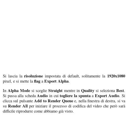
risoluzione
1920x1080
Si lascia la
impostata di default, solitamente la
flag
Export Alpha
pixel, e si mette la
a
.
Alpha Mode
Straight
Quality
Best
In
si sceglie
mentre in
si seleziona
.
Audio
togliere la spunta
Export Audio
Si passa alla scheda
in cui
a
. Si
Add to Render Queue
clicca sul pulsante
e, nella finestra di destra, si va
Render All
su
per iniziare il processo di codifica del video che però sarà
difficile riprodurre come abbiamo già visto.