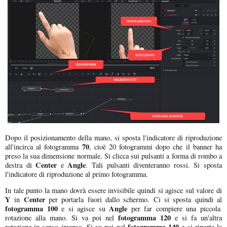
Dopo il posizionamento della mano, si sposta l'indicatore di riproduzione
70
all'incirca al fotogramma
, cioè 20 fotogrammi dopo che il banner ha
preso la sua dimensione normale. Si clicca sui pulsanti a forma di rombo a
Center
Angle
destra di
e
. Tali pulsanti diventeranno rossi. Si sposta
l'indicatore di riproduzione al primo fotogramma.
In tale punto la mano dovrà essere invisibile quindi si agisce sul valore di
Y
Center
in
per portarla fuori dallo schermo. Ci si sposta quindi al
fotogramma 100
Angle
e si agisce su
per far compiere una piccola
fotogramma 120
rotazione alla mano. Si va poi nel
e si fa un'altra
fotogramma 140
rotazione in senso inverso. Si va poi nel
e si riporta la