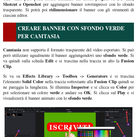
Shotcut e Openshot
per aggiungere banner sovrimpressi con lo sfondo
ridimensionare
trasparente. Si potrà poi
il banner con gli strumenti di
ciascun editor.
CREARE BANNER CON SFONDO VERDE
PER CAMTASIA
Camtasia
non supporta il formato trasparente del video esportato. Si può
sfondo verde
però utilizzare ugualmente il banner aggiungendovi uno
. Si
Edit
Fusion
va quindi sulla scheda
e si trascina nella traccia in alto la
Clip
.
Effects Library -> Toolbox -> Generators
Si va su
e si trascina
Solid Color
Fusion Clip
l'elemento
nella traccia sottostante alla
quindi se
Inspector
Color
ne pareggia la lunghezza. Si illumina
e si clicca su
per
verde
OK
Play
poi selezionare un colore
e andare su
. Si clicca sul
e si
sfondo verde
visualizzerà il banner animato con lo
.