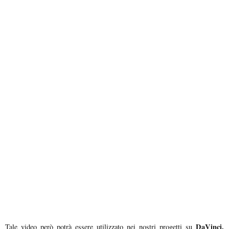
DaVinci,
Tale video però potrà essere utilizzato nei nostri progetti su