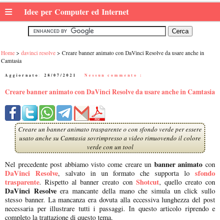
≡
Idee per Computer ed Internet
Home
davinci resolve
Creare banner animato con DaVinci Resolve da usare anche in
Camtasia
Aggiornato:
28/07/2021
|
Nessun commento :
Creare banner animato con DaVinci Resolve da usare anche in Camtasia
Creare un banner animato trasparente o con sfondo verde per essere
usato anche su Camtasia sovrimpresso a video rimuovendo il colore
verde con un tool
banner animato
Nel precedente post abbiamo visto come creare un
con
DaVinci Resolve
sfondo
, salvato in un formato che supporta lo
trasparente
Shotcut
. Rispetto al banner creato con
, quello creato con
DaVinci Resolve
era mancante della mano che simula un click sullo
stesso banner. La mancanza era dovuta alla eccessiva lunghezza del post
necessaria per illustrare tutti i passaggi. In questo articolo riprendo e
completo la trattazione di questo tema.