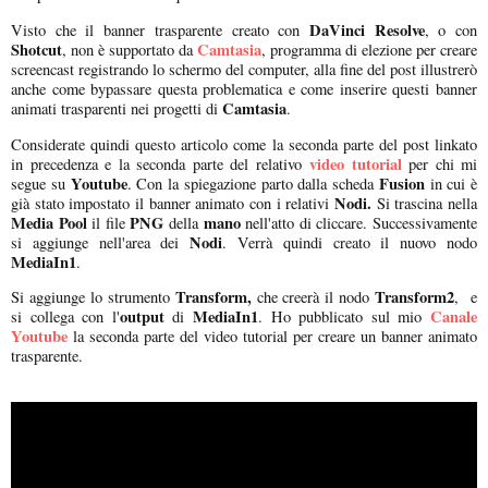
DaVinci Resolve
Visto che il banner trasparente creato con
, o con
Shotcut
Camtasia
, non è supportato da
, programma di elezione per creare
screencast registrando lo schermo del computer, alla fine del post illustrerò
anche come bypassare questa problematica e come inserire questi banner
Camtasia
animati trasparenti nei progetti di
.
Considerate quindi questo articolo come la seconda parte del post linkato
video tutorial
in precedenza e la seconda parte del relativo
per chi mi
Youtube
Fusion
segue su
. Con la spiegazione parto dalla scheda
in cui è
Nodi.
già stato impostato il banner animato con i relativi
Si trascina nella
Media Pool
PNG
mano
il file
della
nell'atto di cliccare. Successivamente
Nodi
si aggiunge nell'area dei
. Verrà quindi creato il nuovo nodo
MediaIn1
.
Transform,
Transform2
Si aggiunge lo strumento
che creerà il nodo
, e
output
MediaIn1
Canale
si collega con l'
di
. Ho pubblicato sul mio
Youtube
la seconda parte del video tutorial per creare un banner animato
trasparente.