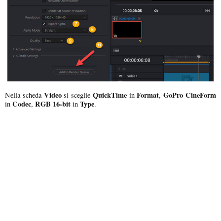
Video
QuickTime
Format
GoPro CineForm
Nella scheda
si sceglie
in
,
Codec
RGB 16-bit
Type
in
,
in
.